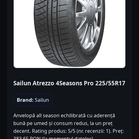
Sailun Atrezzo 4Seasons Pro 225/55R17
Brand:
Sailun
Anvelopă all season echilibrată cu aderență
bună pe umed și consum redus, la un preț
decent. Rating produs: 5/5 (nr. recenzii: 1). Preț:
383.65 RON (la momentul datelor).