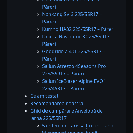
Păreri
Nankang SV-3 225/55R17 –
Păreri
Kumho HA32 225/55R17 – Păreri
Debica Navigator 3 225/55R17 –
Păreri
Goodride Z-401 225/55R17 –
Păreri
Sailun Atrezzo 4Seasons Pro
225/55R17 – Păreri
Sailun IceBlazer Alpine EVO1
225/45R17 – Păreri
Ce am testat
Recomandarea noastră
Ghid de cumpărare Anvelopă de
iarnă 225/55R17
5 criterii de care să ții cont când
îți cumperi cea mai bună