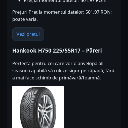
Preț la momentul datelor: 501.97 RON
Prețuri Preț la momentul datelor: 501.97 RON;
poate varia.
Vezi prețul
Hankook H750 225/55R17 – Păreri
Perfectă pentru cei care vor o anvelopă all
season capabilă să ruleze sigur pe zăpadă, fără
a mai face schimb de primăvară/toamnă.