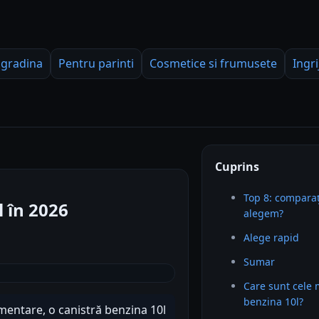
 gradina
Pentru parinti
Cosmetice si frumusete
Ingri
Cuprins
Top 8: comparaț
 în 2026
alegem?
Alege rapid
Sumar
Care sunt cele 
benzina 10l?
imentare, o canistră benzina 10l