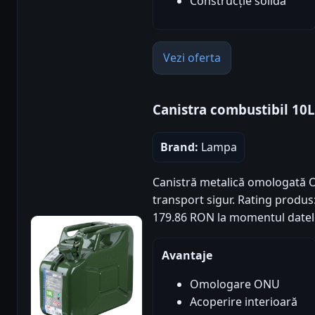
Construcție solidă
Vezi oferta
Canistra combustibil 10
Brand:
Lampa
Canistră metalică omologată ONU
transport sigur. Rating produs: 4
179.86 RON la momentul datel
Avantaje
Omologare ONU
Acoperire interioară