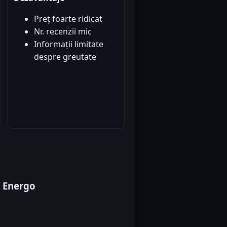
Preț foarte ridicat
Nr. recenzii mic
Informații limitate
despre greutate
L Energo