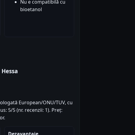
Nu e compatibilă cu
bioetanol
L Hessa
omologată European/ONU/TUV, cu
: 5/5 (nr. recenzii: 1). Preț:
or.
Dezavantaje