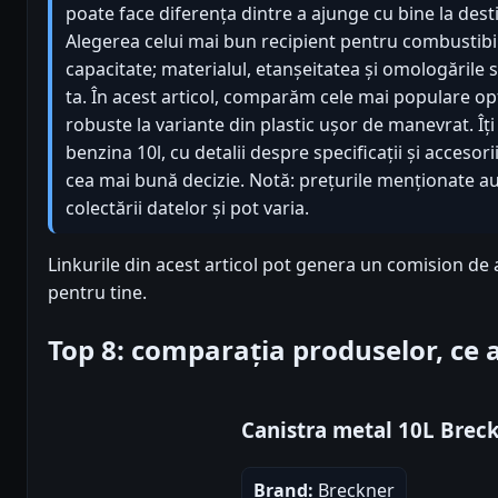
poate face diferența dintre a ajunge cu bine la dest
Alegerea celui mai bun recipient pentru combustibi
capacitate; materialul, etanșeitatea și omologările 
ta. În acest articol, comparăm cele mai populare opț
robuste la variante din plastic ușor de manevrat. Îț
benzina 10l, cu detalii despre specificații și accesorii
cea mai bună decizie. Notă: prețurile menționate a
colectării datelor și pot varia.
Linkurile din acest articol pot genera un comision de a
pentru tine.
Top 8: comparația produselor, ce
Canistra metal 10L Brec
Brand:
Breckner