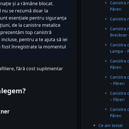
Canistra 
inație și a rămâne blocat.
Păreri
l nu se rezumă doar la
sunt esențiale pentru siguranța
Canistra 
iuni, de la canistre metalice
Canistra 
i prezentăm top canistră
Breckner 
 incluse, pentru a te ajuta să iei
Canistra 
u fost înregistrate la momentul
Lampa – P
Canistra 
Păreri
filiere, fără cost suplimentar
Canistra 
– Păreri
 alegem?
Canistra 
– Păreri
Canistra 
kner
Păreri
Ce am testat