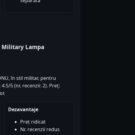
separată
L Military Lampa
, în stil militar, pentru
.5/5 (nr. recenzii: 2). Preț:
or.
Dezavantaje
Preț ridicat
Nr. recenzii redus