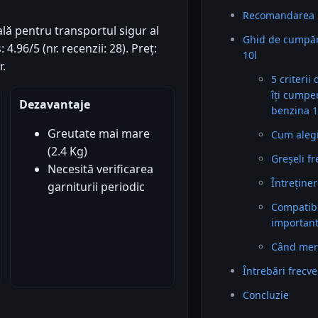
Recomandarea 
ală pentru transportul sigur al
Ghid de cumpăr
4.96/5 (nr. recenzii: 28). Preț:
10l
r.
5 criterii
îți cumpe
Dezavantaje
benzina 1
Greutate mai mare
Cum alegi 
(2.4 Kg)
Greșeli f
Necesită verificarea
Întreținer
garniturii periodic
Compatibil
importan
Când mer
Întrebări frecv
Concluzie