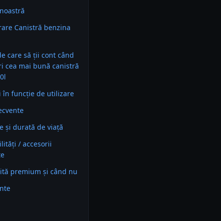
noastră
are Canistră benzina
 de care să ții cont când
ri cea mai bună canistră
0l
în funcție de utilizare
recvente
e și durată de viață
ități / accesorii
te
ită premium și când nu
ente