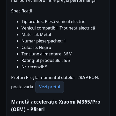
mai bun echilibru între preț și performanță.
Specificații
Tip produs: Piesă vehicul electric
Vehicul compatibil: Trotinetă electrică
Material: Metal
Numar piese/pachet: 1
Culoare: Negru
Tensiune alimentare: 36 V
Rating-ul produsului: 5/5
Nr. recenzii: 5
Prețuri Preț la momentul datelor: 28.99 RON;
poate varia.
Vezi prețul
Manetă accelerație Xiaomi M365/Pro
(OEM) – Păreri