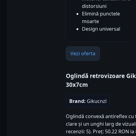
distorsiuni
Elimină punctele
moarte
Design universal
Vezi oferta
Oglindă retrovizoare Gik
30x7cm
Brand:
Gikucnzl
Oglindă convexă antireflex cu f
clare și un unghi larg de vizual
recenzii: 5). Preț: 50.22 RON l