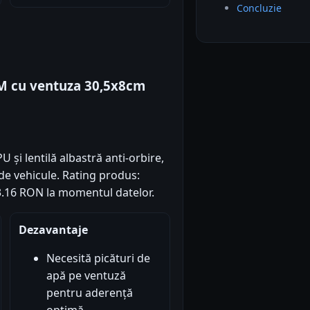
Concluzie
M cu ventuza 30,5x8cm
și lentilă albastră anti-orbire,
de vehicule. Rating produs:
 43.16 RON la momentul datelor.
Dezavantaje
Necesită picături de
apă pe ventuză
pentru aderență
optimă