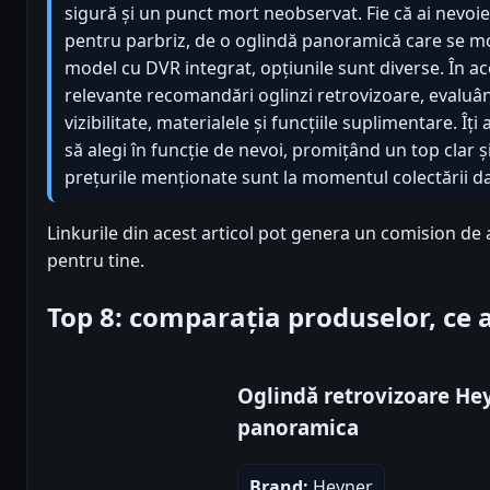
sigură și un punct mort neobservat. Fie că ai nevoi
pentru parbriz, de o oglindă panoramică care se m
model cu DVR integrat, opțiunile sunt diverse. În a
relevante recomandări oglinzi retrovizoare, evaluân
vizibilitate, materialele și funcțiile suplimentare. Î
să alegi în funcție de nevoi, promițând un top clar ș
prețurile menționate sunt la momentul colectării dat
Linkurile din acest articol pot genera un comision de a
pentru tine.
Top 8: comparația produselor, ce
Oglindă retrovizoare He
panoramica
Brand:
Heyner