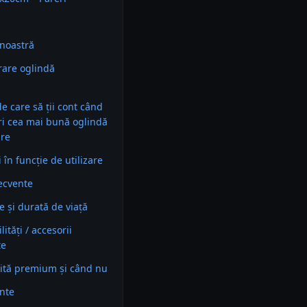
noastră
are oglindă
 de care să ții cont când
ri cea mai bună oglindă
are
în funcție de utilizare
recvente
e și durată de viață
ități / accesorii
te
ită premium și când nu
ente