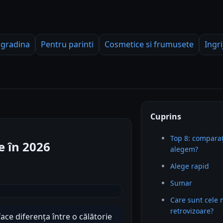
 gradina
Pentru parinti
Cosmetice si frumusete
Ingri
Cuprins
Top 8: comparaț
e în 2026
alegem?
Alege rapid
Sumar
Care sunt cele 
retrovizoare?
ace diferența între o călătorie