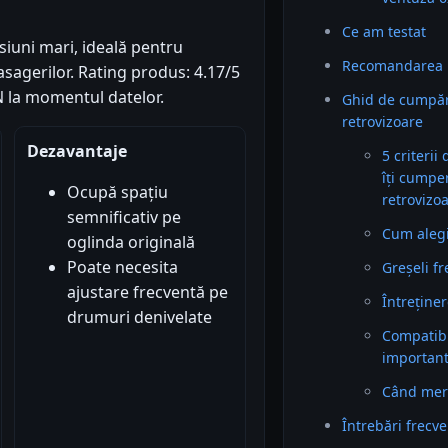
Ce am testat
uni mari, ideală pentru
Recomandarea 
asagerilor. Rating produs: 4.17/5
ON la momentul datelor.
Ghid de cumpăr
retrovizoare
Dezavantaje
5 criterii
îți cumpe
Ocupă spațiu
retrovizo
semnificativ pe
Cum alegi 
oglinda originală
Poate necesita
Greșeli f
ajustare frecventă pe
Întreținer
drumuri denivelate
Compatibil
importan
Când mer
Întrebări frecv