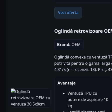
Vezi oferta
Oglindă retrovizoare OE
Brand:
OEM
Oglindă convexă cu ventuză TPU 
potrivită pentru o gamă largă 
4.31/5 (nr. recenzii: 13). Preț:
Avantaje
Ventuză TPU cu
putere de aspirare 10
kg
Lentilă albastră anti-