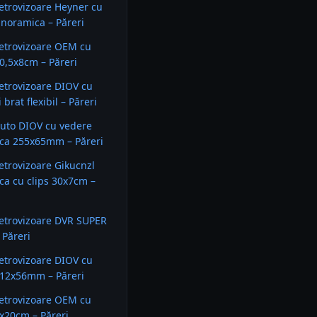
etrovizoare Heyner cu
noramica – Păreri
etrovizoare OEM cu
0,5x8cm – Păreri
etrovizoare DIOV cu
 brat flexibil – Păreri
uto DIOV cu vedere
ca 255x65mm – Păreri
etrovizoare Gikucnzl
a cu clips 30x7cm –
etrovizoare DVR SUPER
Păreri
etrovizoare DIOV cu
212x56mm – Păreri
etrovizoare OEM cu
x20cm – Păreri