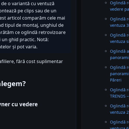
Oglindă r
e de o variantă cu ventuză
vedere pa
ontează pe clips sau de un
cest articol comparăm cele mai
Oglindă r
d tipul de montaj, unghiul de
ventuza 3
ți arătăm ce oglindă retrovizoare
Oglindă r
i un ghid practic. Notă:
ventuza si
elor și pot varia.
Oglindă a
panorami
filiere, fără cost suplimentar
Oglindă r
panoramic
Păreri
 alegem?
Oglindă r
TRENDS – 
yner cu vedere
Oglindă r
ventuza 
Oglindă r
ventuza 6