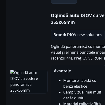
Oglindă auto DIOV cu v
255x65mm
Brand:
DIOV new solutions
Oglindă panoramică cu montar
vizual și elimină punctele moar
recenzii: 44). Preț: 39.98 RON 
Avantaje
Montare rapidă cu
benzi elastice
Camp vizual mai mult
decât dublu
Material calitativ fără