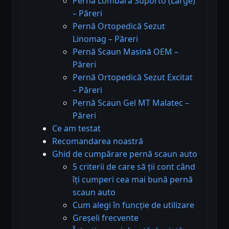
Pernă Lombară Suporto (Large)
– Păreri
Pernă Ortopedică Sezut
Linomag – Păreri
Pernă Scaun Masină OEM –
Păreri
Pernă Ortopedică Sezut Excitat
– Păreri
Pernă Scaun Gel MT Malatec –
Păreri
Ce am testat
Recomandarea noastră
Ghid de cumpărare pernă scaun auto
5 criterii de care să ții cont când
îți cumperi cea mai bună pernă
scaun auto
Cum alegi în funcție de utilizare
Greșeli frecvente