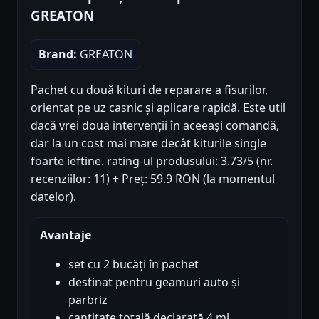
GREATON
Brand:
GREATON
Pachet cu două kituri de reparare a fisurilor,
orientat pe uz casnic și aplicare rapidă. Este util
dacă vrei două intervenții în aceeași comandă,
dar la un cost mai mare decât kiturile single
foarte ieftine. rating-ul produsului: 3.73/5 (nr.
recenziilor: 11) + Preț: 59.9 RON (la momentul
datelor).
Avantaje
set cu 2 bucăți în pachet
destinat pentru geamuri auto și
parbriz
cantitate totală declarată 4 ml