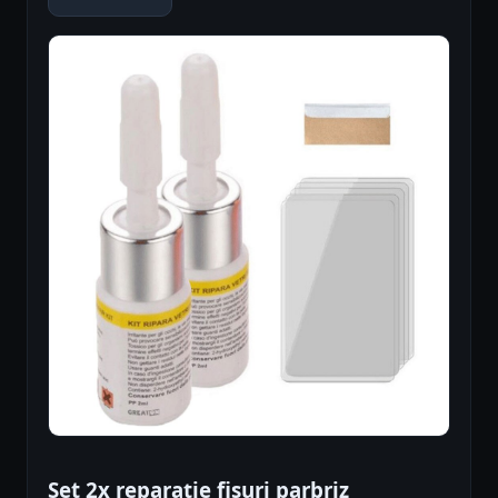
Set 2x reparație fisuri parbriz