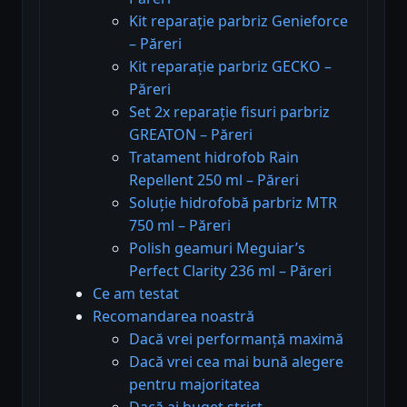
Kit reparație parbriz Genieforce
– Păreri
Kit reparație parbriz GECKO –
Păreri
Set 2x reparație fisuri parbriz
GREATON – Păreri
Tratament hidrofob Rain
Repellent 250 ml – Păreri
Soluție hidrofobă parbriz MTR
750 ml – Păreri
Polish geamuri Meguiar’s
Perfect Clarity 236 ml – Păreri
Ce am testat
Recomandarea noastră
Dacă vrei performanță maximă
Dacă vrei cea mai bună alegere
pentru majoritatea
Dacă ai buget strict