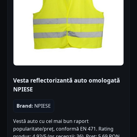
Vesta reflectorizantă auto omologată
NPIESE
Brand:
NPIESE
Vestă auto cu cel mai bun raport
popularitate/preț, conformă EN 471. Rating
produs: 4.92/5 (nr. recenzii: 36). Preț: 5.69 RON