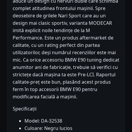
aduce un design cu nervuri duble care schimbă
complet atitudinea frontului mașinii. Spre
deosebire de grilele Nari Sport care au un
design mai clasic sportiv, varianta MODECAR
imită explicit noile tendințe de la M
Performance. Este un produs aftermarket de
calitate, cu un rating perfect din partea
utilizatorilor, deși numărul recenziilor este mai
mic. Ca orice accesoriu BMW E90 tuning dedicat
anumitor ani de fabricație, trebuie să verifici cu
strictețe dacă mașina ta este Pre-LCI. Raportul
calitate-preț este bun, plasând acest produs
ferm în top accesorii BMW E90 pentru
modificarea facială a mașinii.
Specificații
Model: DA-32538
Culoare: Negru lucios