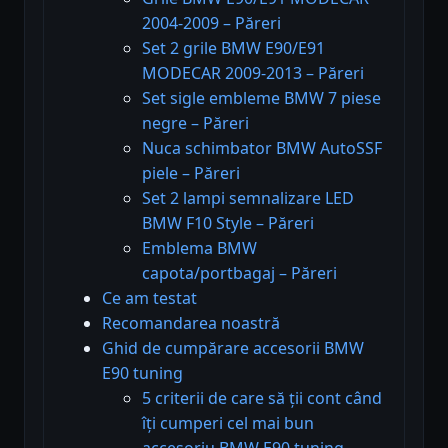
2004-2009 – Păreri
Set 2 grile BMW E90/E91
MODECAR 2009-2013 – Păreri
Set sigle embleme BMW 7 piese
negre – Păreri
Nuca schimbator BMW AutoSSF
piele – Păreri
Set 2 lampi semnalizare LED
BMW F10 Style – Păreri
Emblema BMW
capota/portbagaj – Păreri
Ce am testat
Recomandarea noastră
Ghid de cumpărare accesorii BMW
E90 tuning
5 criterii de care să ții cont când
îți cumperi cel mai bun
accesoriu BMW E90 tuning