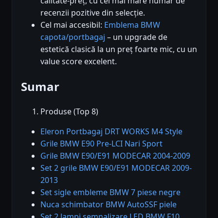
calitate-preț, cu cel mai mare număr de
recenzii pozitive din selecție.
Cel mai accesibil:
Emblema BMW
capota/portbagaj
– un upgrade de
estetică clasică la un preț foarte mic, cu un
value score excelent.
Sumar
Produse (Top 8)
Eleron Portbagaj DRT WORKS M4 Style
Grile BMW E90 Pre-LCI Nari Sport
Grile BMW E90/E91 MODECAR 2004-2009
Set 2 grile BMW E90/E91 MODECAR 2009-
2013
Set sigle embleme BMW 7 piese negre
Nuca schimbator BMW AutoSSF piele
Set 2 lampi semnalizare LED BMW F10