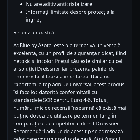
Nu are aditiv anticristalizare
Informații limitate despre protecția la
îngheț
Recenzia noastră
AdBlue by Azotal este o alternativă universală
excelentă, cu un profil de siguranță ridicat, fiind
netoxic și incolor. Prețul său este similar cu cel
al soluției Dreissner, iar prezența palniei de
umplere facilitează alimentarea. Dacă ne
raportăm la top adblue universal, acest produs
își face loc datorită conformității cu
standardele SCR pentru Euro 4-6. Totuși,
numărul mic de recenzii înseamnă că există mai
puține dovezi de utilizare pe termen lung în
comparație cu competitorul direct Dreissner.
Recomandări adblue de acest tip se adresează
celor care vor un produs de bază, fără funcții