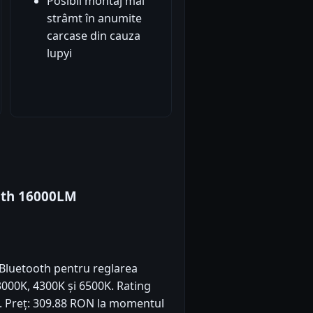
Posibil montaj mai
strâmt în anumite
carcase din cauza
lupyi
oth 16000LM
 Bluetooth pentru reglarea
3000K, 4300K și 6500K. Rating
3). Preț: 309.88 RON la momentul