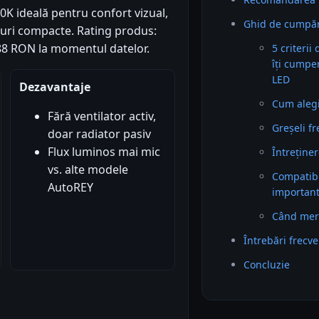
0K ideală pentru confort vizual,
Ghid de cumpăr
ruri compacte. Rating produs:
79.88 RON la momentul datelor.
5 criterii
îți cumpe
LED
Dezavantaje
Cum alegi 
Fără ventilator activ,
Greșeli f
doar radiator pasiv
Flux luminos mai mic
Întreținer
vs. alte modele
Compatibil
AutoREY
importan
Când mer
Întrebări frecv
Concluzie