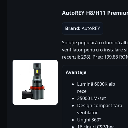
AutoREY H8/H11 Premi
Brand:
AutoREY
Soluție populară cu lumină alb 
ventilator pentru o instalare s
recenzii: 298). Preț: 199.88 R
Avantaje
Lumină 6000K alb
rece
25000 LM/set
Design compact fără
ventilator
Unghi 360°
16 cipuri CSP/bec