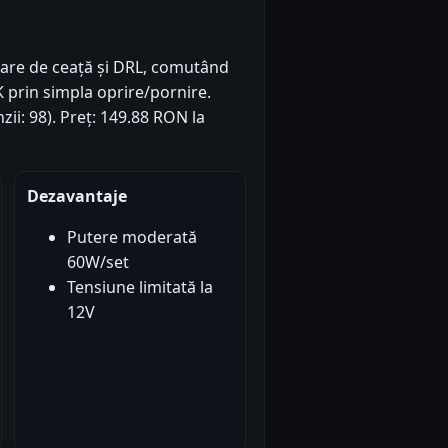
oare de ceață și DRL, comutând
K prin simpla oprire/pornire.
zii: 98). Preț: 149.88 RON la
Dezavantaje
Putere moderată
60W/set
Tensiune limitată la
12V