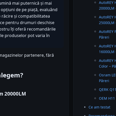
AutoREY 
lumină mai puternică și mai
20000LM –
 opțiuni de pe piață, evaluând
răcire și compatibilitatea
AutoREY 
rece pentru drumuri deschise
25000LM –
stru îți oferă recomandările
AutoREY 
le produselor pot varia în
Păreri
AutoREY 
16000LM –
magazinelor partenere, fără
AutoREY 
Color – Pă
 alegem?
Osram LED
Păreri
QERK Q11
um 20000LM
OEM H11 
Ce am testat
Recomandarea 