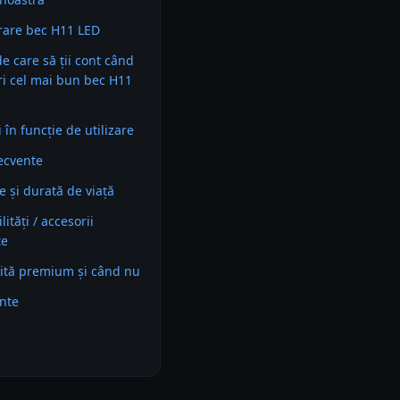
are bec H11 LED
 de care să ții cont când
ri cel mai bun bec H11
în funcție de utilizare
recvente
e și durată de viață
ități / accesorii
te
ită premium și când nu
ente