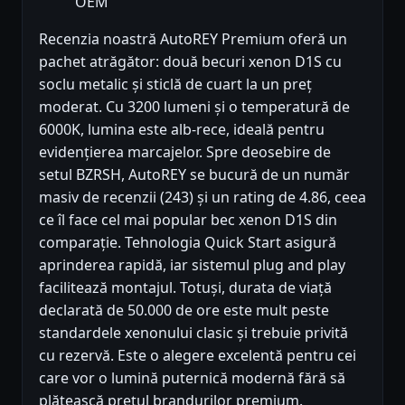
OEM
Recenzia noastră AutoREY Premium oferă un
pachet atrăgător: două becuri xenon D1S cu
soclu metalic și sticlă de cuart la un preț
moderat. Cu 3200 lumeni și o temperatură de
6000K, lumina este alb-rece, ideală pentru
evidențierea marcajelor. Spre deosebire de
setul BZRSH, AutoREY se bucură de un număr
masiv de recenzii (243) și un rating de 4.86, ceea
ce îl face cel mai popular bec xenon D1S din
comparație. Tehnologia Quick Start asigură
aprinderea rapidă, iar sistemul plug and play
facilitează montajul. Totuși, durata de viață
declarată de 50.000 de ore este mult peste
standardele xenonului clasic și trebuie privită
cu rezervă. Este o alegere excelentă pentru cei
care vor o lumină puternică modernă fără să
plătească prețul brandurilor premium.