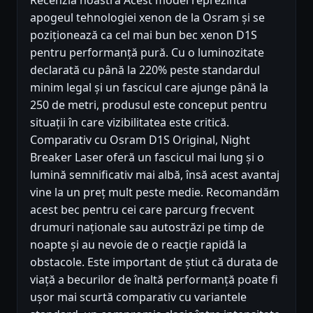
Recenzia noastră Acest model reprezintă
apogeul tehnologiei xenon de la Osram și se
poziționează ca cel mai bun bec xenon D1S
pentru performanță pură. Cu o luminozitate
declarată cu până la 220% peste standardul
minim legal și un fascicul care ajunge până la
250 de metri, produsul este conceput pentru
situații în care vizibilitatea este critică.
Comparativ cu Osram D1S Original, Night
Breaker Laser oferă un fascicul mai lung și o
lumină semnificativ mai albă, însă acest avantaj
vine la un preț mult peste medie. Recomandăm
acest bec pentru cei care parcurg frecvent
drumuri naționale sau autostrăzi pe timp de
noapte și au nevoie de o reacție rapidă la
obstacole. Este important de știut că durata de
viață a becurilor de înaltă performanță poate fi
ușor mai scurtă comparativ cu variantele