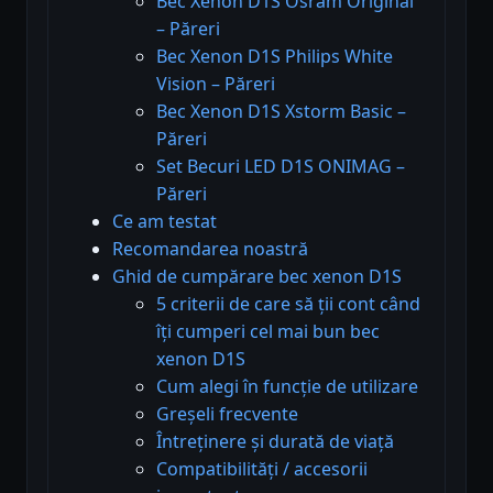
Bec Xenon D1S Osram Original
– Păreri
Bec Xenon D1S Philips White
Vision – Păreri
Bec Xenon D1S Xstorm Basic –
Păreri
Set Becuri LED D1S ONIMAG –
Păreri
Ce am testat
Recomandarea noastră
Ghid de cumpărare bec xenon D1S
5 criterii de care să ții cont când
îți cumperi cel mai bun bec
xenon D1S
Cum alegi în funcție de utilizare
Greșeli frecvente
Întreținere și durată de viață
Compatibilități / accesorii