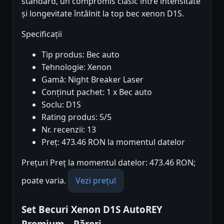
standard, un compromis clasic între intensitate
și longevitate întâlnit la top bec xenon D1S.
Specificații
Tip produs: Bec auto
Tehnologie: Xenon
Gamă: Night Breaker Laser
Conținut pachet: 1 x Bec auto
Soclu: D1S
Rating produs: 5/5
Nr. recenzii: 13
Preț: 473.46 RON la momentul datelor
Prețuri Preț la momentul datelor: 473.46 RON;
poate varia.
Vezi prețul
Set Becuri Xenon D1S AutoREY
Premium – Păreri