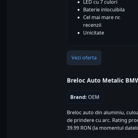
LED cu 7 culori
Baterie inlocuibila
Cel mai mare nr.
recenzii
Unicitate
Vezi oferta
Breloc Auto Metalic BM
Brand:
OEM
Breloc auto din aluminiu, cul
de prindere cu arc. Rating produ
39.99 RON (la momentul datelo