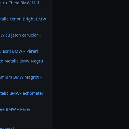
entru Cheie BMW Maf –
talic Xenon Bright BMW
W cu jeton carucior –
D acril BMW – Păreri
uto Metalic BMW Negru
remium BMW Magrot –
etalic BMW-Tachometer
eie BMW – Păreri
noastră