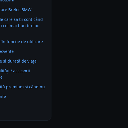
rare Breloc BMW
 de care să ții cont când
ri cel mai bun breloc
în funcție de utilizare
recvente
e și durată de viață
ități / accesorii
te
ită premium și când nu
ente