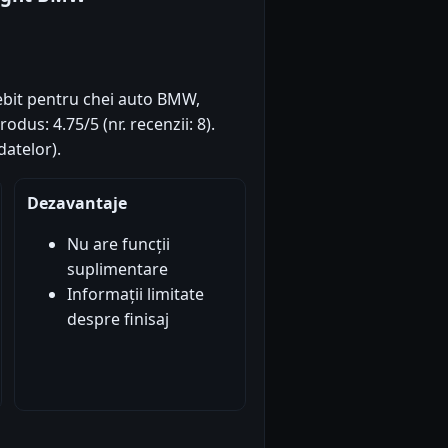
ebit pentru chei auto BMW,
dus: 4.75/5 (nr. recenzii: 8).
atelor).
Dezavantaje
Nu are funcții
suplimentare
Informații limitate
despre finisaj