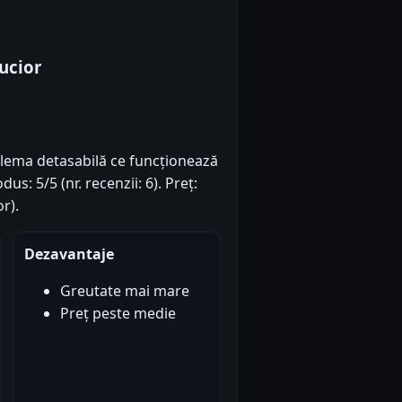
ucior
blema detasabilă ce funcționează
us: 5/5 (nr. recenzii: 6). Preț:
r).
Dezavantaje
Greutate mai mare
Preț peste medie