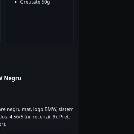
Greutate 50g
W Negru
oare negru mat, logo BMW, sistem
s: 4.56/5 (nr. recenzii: 9). Preț:
r).