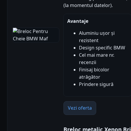
(la momentul datelor).
Avantaje
Aluminiu ușor și
rezistent
Design specific BMW
Cel mai mare nr.
recenzii
Finisaj bicolor
atrăgător
Prindere sigură
Vezi oferta
Breloc metalic Xenon B