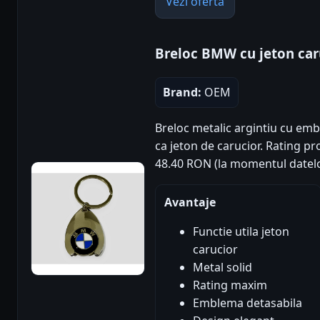
Vezi oferta
Breloc BMW cu jeton car
Brand:
OEM
Breloc metalic argintiu cu em
ca jeton de carucior. Rating prod
48.40 RON (la momentul datelo
Avantaje
Functie utila jeton
carucior
Metal solid
Rating maxim
Emblema detasabila