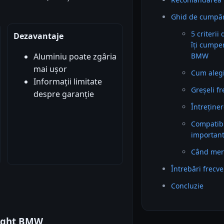
Ghid de cumpă
5 criterii
Dezavantaje
îți cumpe
BMW
Aluminiu poate zgâria
mai ușor
Cum alegi 
Informații limitate
Greșeli f
despre garanție
Întreținer
Compatibil
importan
Când mer
Întrebări frecv
Concluzie
right BMW