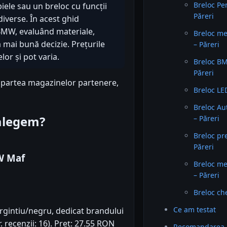
Breloc P
iele sau un breloc cu funcții
Păreri
diverse. În acest ghid
MW, evaluând materiale,
Breloc me
ea mai bună decizie. Prețurile
– Păreri
or și pot varia.
Breloc BM
Păreri
n partea magazinelor partenere,
Breloc LE
Breloc A
 alegem?
– Păreri
Breloc p
Păreri
W Maf
Breloc m
– Păreri
Breloc ch
Ce am testat
argintiu/negru, dedicat brandului
 recenzii: 16). Preț: 27.55 RON
Recomandarea 