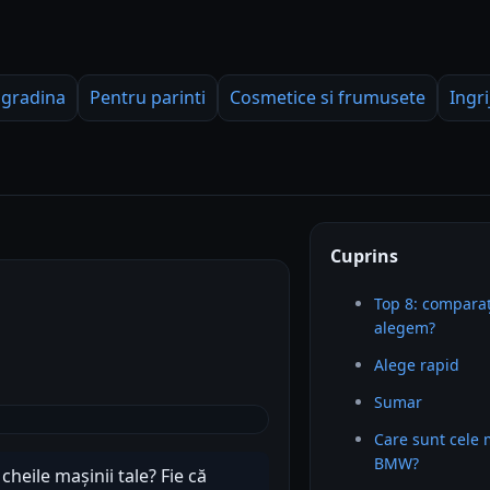
 gradina
Pentru parinti
Cosmetice si frumusete
Ingri
Cuprins
Top 8: comparaț
alegem?
Alege rapid
Sumar
Care sunt cele 
BMW?
heile mașinii tale? Fie că