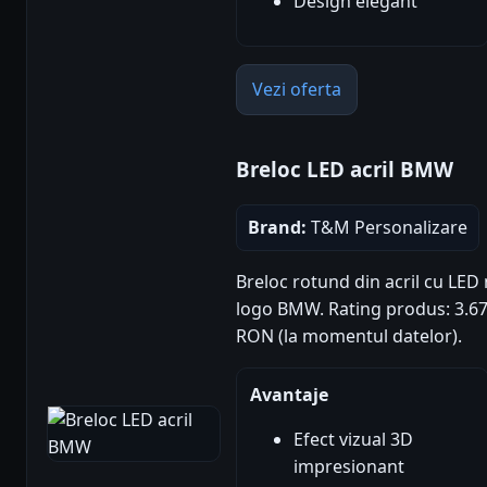
Design elegant
Vezi oferta
Breloc LED acril BMW
Brand:
T&M Personalizare
Breloc rotund din acril cu LED m
logo BMW. Rating produs: 3.67/5
RON (la momentul datelor).
Avantaje
Efect vizual 3D
impresionant