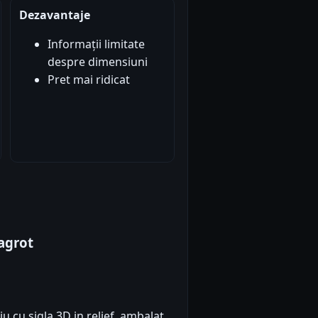
Dezavantaje
Informații limitate
despre dimensiuni
Pret mai ridicat
agrot
 cu sigla 3D in relief, ambalat