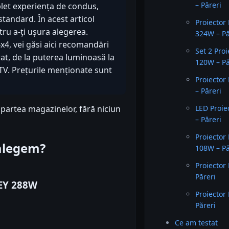
– Păreri
plet experiența de condus,
standard. În acest articol
Proiector
ru a-ți ușura alegerea.
324W – Pă
x4, vei găsi aici recomandări
Set 2 Proi
rat, de la puterea luminoasă la
120W – Pă
ATV. Prețurile menționate sunt
Proiector
– Păreri
 partea magazinelor, fără niciun
LED Proie
– Păreri
Proiector
 alegem?
108W – Pă
Proiector
Păreri
REY 288W
Proiector
Păreri
Ce am testat