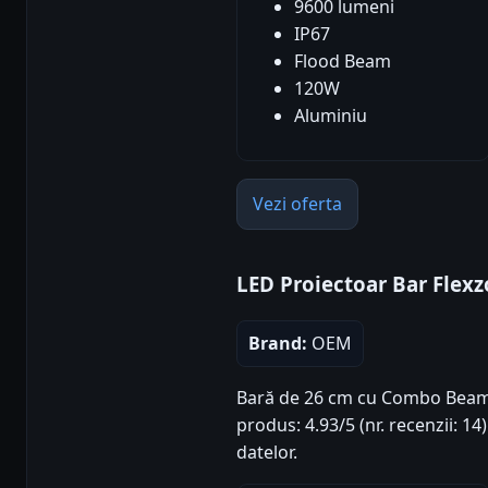
9600 lumeni
IP67
Flood Beam
120W
Aluminiu
Vezi oferta
LED Proiectoar Bar Flex
Brand:
OEM
Bară de 26 cm cu Combo Beam ș
produs: 4.93/5 (nr. recenzii: 1
datelor.