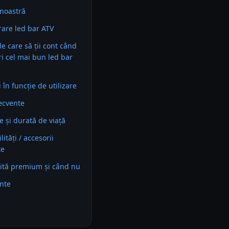
noastră
are led bar ATV
 de care să ții cont când
ri cel mai bun led bar
în funcție de utilizare
recvente
e și durată de viață
ități / accesorii
te
ită premium și când nu
ente