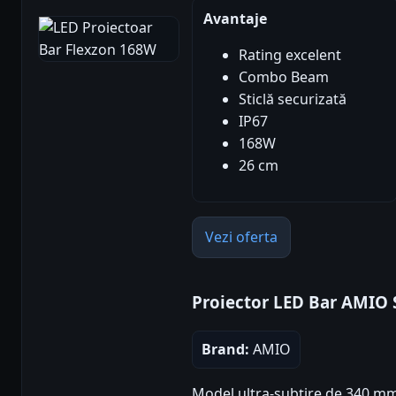
Avantaje
Rating excelent
Combo Beam
Sticlă securizată
IP67
168W
26 cm
Vezi oferta
Proiector LED Bar AMIO
Brand:
AMIO
Model ultra-subțire de 340 mm,