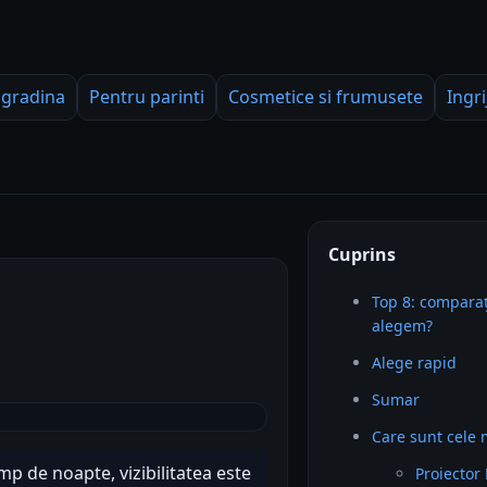
 gradina
Pentru parinti
Cosmetice si frumusete
Ingri
Cuprins
Top 8: comparaț
alegem?
Alege rapid
Sumar
Care sunt cele 
imp de noapte, vizibilitatea este
Proiector