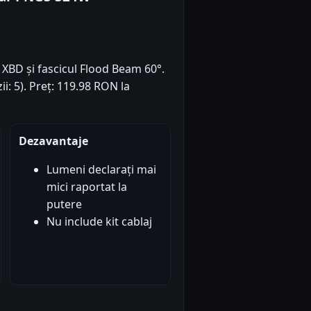
XBD și fascicul Flood Beam 60°.
ii: 5). Preț: 119.98 RON la
Dezavantaje
Lumeni declarați mai
mici raportat la
putere
Nu include kit cablaj