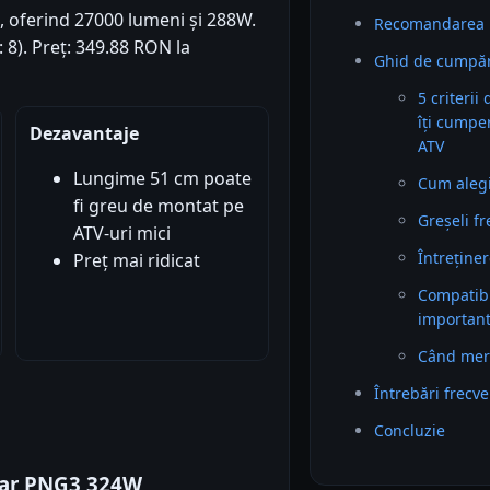
s, oferind 27000 lumeni și 288W.
Recomandarea 
: 8). Preț: 349.88 RON la
Ghid de cumpăr
5 criterii
îți cumpe
Dezavantaje
ATV
Lungime 51 cm poate
Cum alegi 
fi greu de montat pe
Greșeli f
ATV-uri mici
Întreținer
Preț mai ridicat
Compatibil
importan
Când mer
Întrebări frecv
Concluzie
tar PNG3 324W