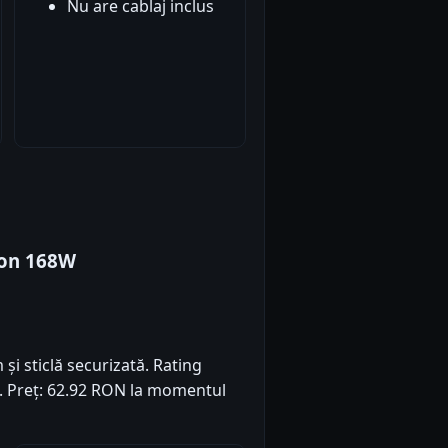
Nu are cablaj inclus
zon 168W
i sticlă securizată. Rating
4). Preț: 62.92 RON la momentul