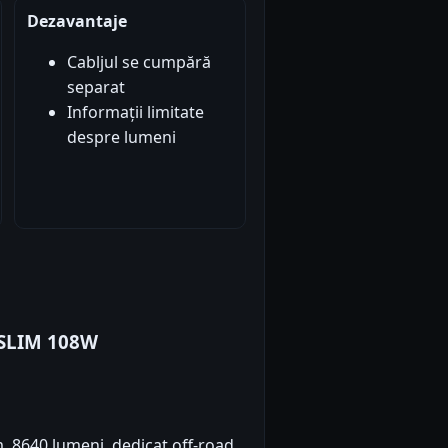
Dezavantaje
Cabljul se cumpără
separat
Informații limitate
despre lumeni
 SLIM 108W
 8640 lumeni, dedicat off-road.