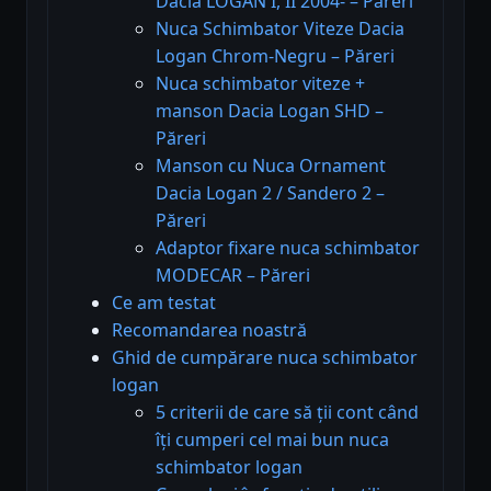
Dacia LOGAN I, II 2004- – Păreri
Nuca Schimbator Viteze Dacia
Logan Chrom-Negru – Păreri
Nuca schimbator viteze +
manson Dacia Logan SHD –
Păreri
Manson cu Nuca Ornament
Dacia Logan 2 / Sandero 2 –
Păreri
Adaptor fixare nuca schimbator
MODECAR – Păreri
Ce am testat
Recomandarea noastră
Ghid de cumpărare nuca schimbator
logan
5 criterii de care să ții cont când
îți cumperi cel mai bun nuca
schimbator logan