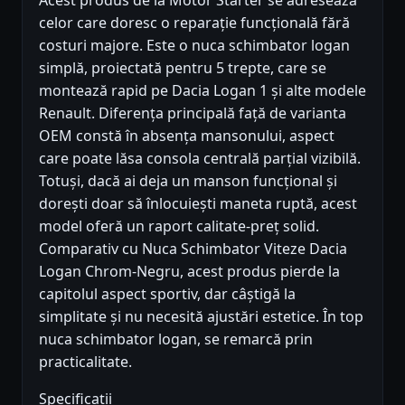
Acest produs de la Motor Starter se adresează
celor care doresc o reparație funcțională fără
costuri majore. Este o nuca schimbator logan
simplă, proiectată pentru 5 trepte, care se
montează rapid pe Dacia Logan 1 și alte modele
Renault. Diferența principală față de varianta
OEM constă în absența mansonului, aspect
care poate lăsa consola centrală parțial vizibilă.
Totuși, dacă ai deja un manson funcțional și
dorești doar să înlocuiești maneta ruptă, acest
model oferă un raport calitate-preț solid.
Comparativ cu Nuca Schimbator Viteze Dacia
Logan Chrom-Negru, acest produs pierde la
capitolul aspect sportiv, dar câștigă la
simplitate și nu necesită ajustări estetice. În top
nuca schimbator logan, se remarcă prin
practicalitate.
Specificații