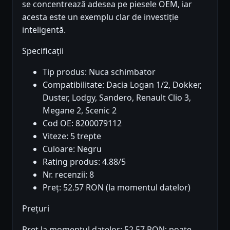
se concentrează adesea pe piesele OEM, iar
acesta este un exemplu clar de investiție
inteligentă.
Specificații
Tip produs: Nuca schimbator
Compatibilitate: Dacia Logan 1/2, Dokker,
Duster, Lodgy, Sandero, Renault Clio 3,
Megane 2, Scenic 2
Cod OE: 8200079112
Viteze: 5 trepte
Culoare: Negru
Rating produs: 4.88/5
Nr. recenzii: 8
Preț: 52.57 RON (la momentul datelor)
Prețuri
Preț la momentul datelor: 52.57 RON; poate