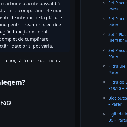
Set Placu
i mai bune placute passat b6
Păreri
est articol comparăm cele mai
nte de interior, de la plăcuțe
Set Placu
oane pentru geamuri electrice.
Păreri
egi în funcție de codul
Set 4 Pla
id complet de cumpărare.
UNGUREAN
ării datelor și pot varia.
Set Placu
Păreri
tru noi, fără cost suplimentar
Filtru ul
Păreri
 alegem?
Filtru de 
719/30 – 
Bloc but
 Fata
– Păreri
Oglinda i
B6 – Părer