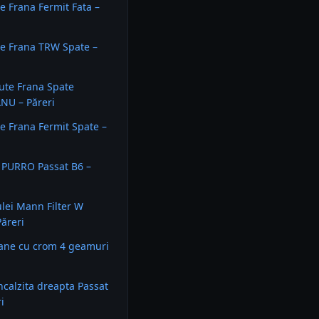
te Frana Fermit Fata –
te Frana TRW Spate –
cute Frana Spate
U – Păreri
te Frana Fermit Spate –
ei PURRO Passat B6 –
ulei Mann Filter W
Păreri
oane cu crom 4 geamuri
ncalzita dreapta Passat
i