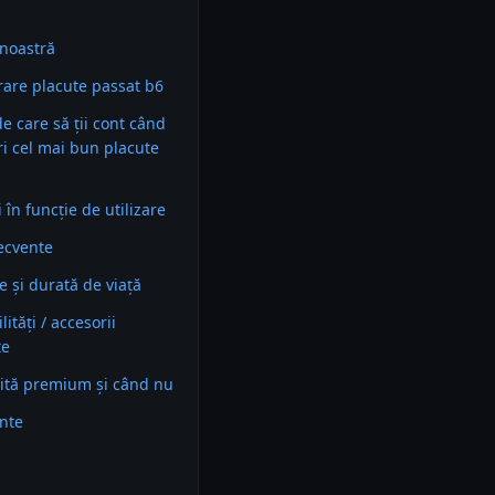
noastră
are placute passat b6
 de care să ții cont când
ri cel mai bun placute
în funcție de utilizare
recvente
e și durată de viață
ități / accesorii
te
ită premium și când nu
ente