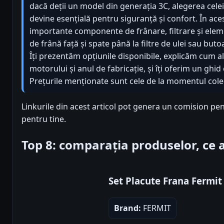
dacă deții un model din generația 3C, alegerea cele
devine esențială pentru siguranță și confort. În ac
importante componente de frânare, filtrare și eleme
de frână față și spate până la filtre de ulei sau but
Îți prezentăm opțiunile disponibile, explicăm cum al
motorului și anul de fabricație, și îți oferim un gh
Prețurile menționate sunt cele de la momentul colect
Linkurile din acest articol pot genera un comision pen
pentru tine.
Top 8: comparația produselor, ce
Set Placute Frana Fermit
Brand:
FERMIT