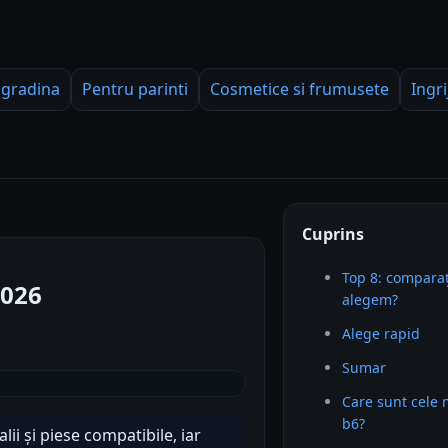
 gradina
Pentru parinti
Cosmetice si frumusete
Ingri
Cuprins
Top 8: comparaț
2026
alegem?
Alege rapid
Sumar
Care sunt cele 
b6?
ii și piese compatibile, iar