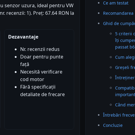
Ce am testat
cu senzor uzura, ideal pentru VW
r. recenzii: 1). Preț: 67.64 RON la
Recomandarea 
Ghid de cumpăr
5 criterii
Dezavantaje
îți cumpe
passat b6
Nr. recenzii redus
Doar pentru punte
Cum alegi 
față
Greșeli f
Necesită verificare
Întreținer
cod motor
Fără specificații
Compatibil
detaliate de frecare
importan
Când mer
Întrebări frecv
Concluzie