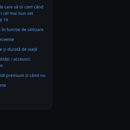
 de care să ții cont când
ri cel mai bun set
ți 16
în funcție de utilizare
recvente
e și durată de viață
ități / accesorii
te
ită premium și când nu
ente