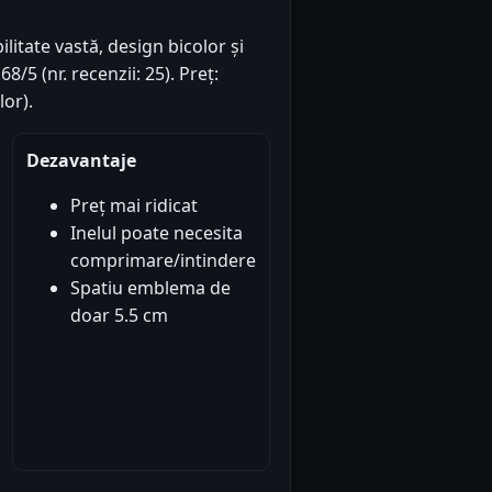
itate vastă, design bicolor și
8/5 (nr. recenzii: 25). Preț:
or).
Dezavantaje
Preț mai ridicat
Inelul poate necesita
comprimare/intindere
Spatiu emblema de
doar 5.5 cm