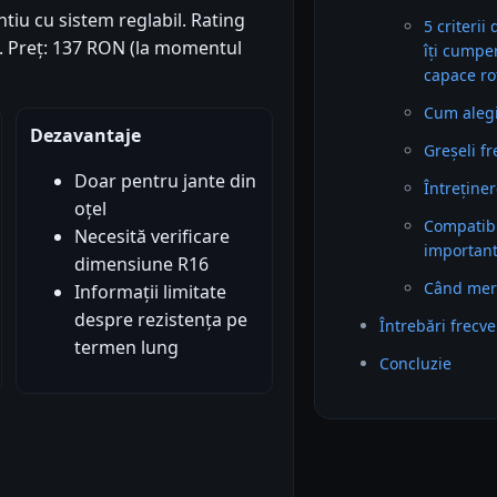
tiu cu sistem reglabil. Rating
5 criterii
3). Preț: 137 RON (la momentul
îți cumpe
capace ro
Cum alegi 
Dezavantaje
Greșeli f
Doar pentru jante din
Întreținer
oțel
Compatibil
Necesită verificare
importan
dimensiune R16
Când mer
Informații limitate
despre rezistența pe
Întrebări frecv
termen lung
Concluzie