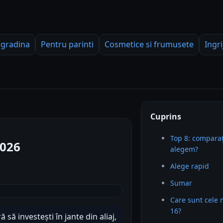
 gradina
Pentru parinti
Cosmetice si frumusete
Ingri
Cuprins
Top 8: comparaț
2026
alegem?
Alege rapid
Sumar
Care sunt cele 
16?
să investești în jante din aliaj,