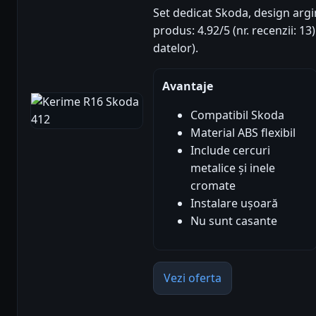
Set dedicat Skoda, design argin
produs: 4.92/5 (nr. recenzii: 1
datelor).
Avantaje
Compatibil Skoda
Material ABS flexibil
Include cercuri
metalice și inele
cromate
Instalare ușoară
Nu sunt casante
Vezi oferta