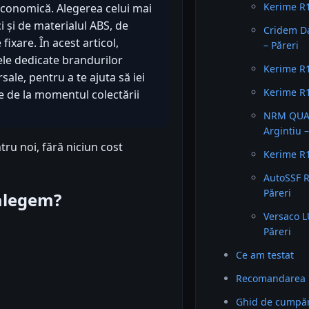
Kerime R1
 economică. Alegerea celui mai
 și de materialul ABS, de
Cridem D
fixare. În acest articol,
– Păreri
le dedicate brandurilor
Kerime R1
ale, pentru a te ajuta să iei
Kerime R1
e de la momentul colectării
NRM QUAD
Argintiu –
tru noi, fără niciun cost
Kerime R1
AutoSSF 
Păreri
 alegem?
Versaco 
Păreri
Ce am testat
Recomandarea 
Ghid de cumpăra