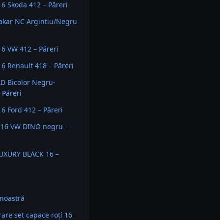
6 Skoda 412 – Păreri
akar NC Argintiu/Negru
6 VW 412 – Păreri
6 Renault 418 – Păreri
 Bicolor Negru-
 Păreri
6 Ford 412 – Păreri
R16 VW DINO negru –
LUXURY BLACK 16 –
noastră
re set capace roți 16