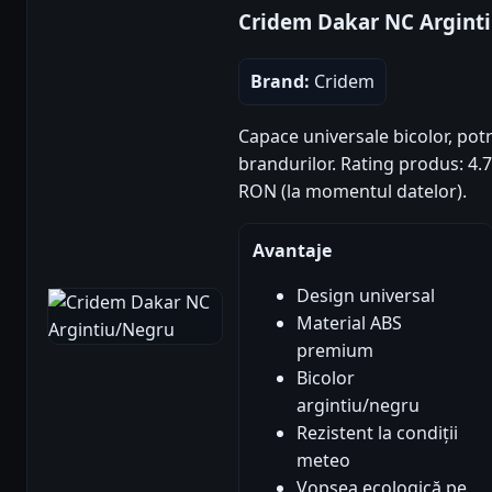
Cridem Dakar NC Argint
Brand:
Cridem
Capace universale bicolor, pot
brandurilor. Rating produs: 4.72
RON (la momentul datelor).
Avantaje
Design universal
Material ABS
premium
Bicolor
argintiu/negru
Rezistent la condiții
meteo
Vopsea ecologică pe