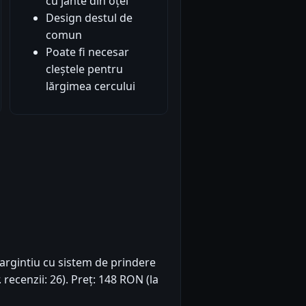
cu jante din oțel
Design destul de
comun
Poate fi necesar
cleștele pentru
lărgimea cercului
i/argintiu cu sistem de prindere
. recenzii: 26). Preț: 148 RON (la