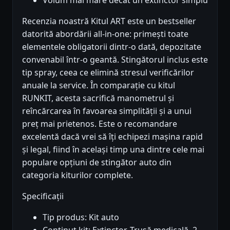
Recenzia noastră Kitul ART este un bestseller
datorită abordării all-in-one: primești toate
elementele obligatorii dintr-o dată, depozitate
convenabil într-o geantă. Stingătorul inclus este
tip spray, ceea ce elimină stresul verificărilor
anuale la service. În comparație cu kitul
RUNKIT, acesta sacrifică manometrul și
reîncărcarea în favoarea simplității și a unui
preț mai prietenos. Este o recomandare
excelentă dacă vrei să îți echipezi mașina rapid
și legal, fiind în același timp una dintre cele mai
populare opțiuni de stingător auto din
categoria kiturilor complete.
Specificații
Tip produs: Kit auto
Continut kit: Extinctor, Trusă medicală, 2