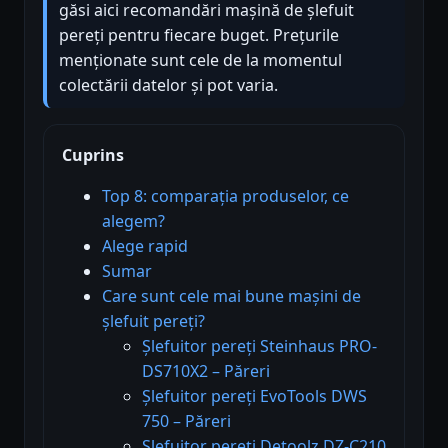
găsi aici recomandări mașină de șlefuit
pereți pentru fiecare buget. Prețurile
menționate sunt cele de la momentul
colectării datelor și pot varia.
Cuprins
Top 8: comparația produselor, ce
alegem?
Alege rapid
Sumar
Care sunt cele mai bune mașini de
șlefuit pereți?
Șlefuitor pereți Steinhaus PRO-
DS710X2 – Păreri
Șlefuitor pereți EvoTools DWS
750 – Păreri
Șlefuitor pereți Detoolz DZ-C210