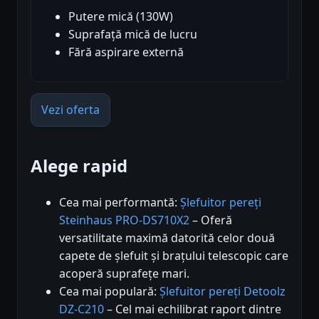
Putere mică (130W)
Suprafață mică de lucru
Fără aspirare externă
Vezi oferta
Alege rapid
Cea mai performantă:
Șlefuitor pereți
Steinhaus PRO-DS710X2
– Oferă
versatilitate maximă datorită celor două
capete de șlefuit și brațului telescopic care
acoperă suprafețe mari.
Cea mai populară:
Șlefuitor pereți Detoolz
DZ-C210
– Cel mai echilibrat raport dintre