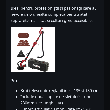
Ideal pentru profesioniștii și pasionații care au
nevoie de o unealtă completă pentru atât
suprafețe mari, cât și colțuri greu accesibile.
Pro
Braț telescopic reglabil între 135 și 180 cm
Include două capete de șlefuit (rotund
230mm și triunghiular)
Suport articulat cu mobilitate 0° - 120°