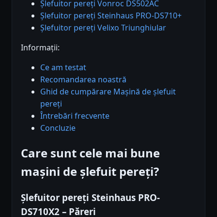
Șlefuitor pereți Vonroc DS502AC
Șlefuitor pereți Steinhaus PRO-DS710+
Șlefuitor pereți Velixo Triunghiular
Informații:
Ce am testat
Recomandarea noastră
Ghid de cumpărare Mașină de șlefuit
pereți
Întrebări frecvente
Concluzie
Care sunt cele mai bune
mașini de șlefuit pereți?
Șlefuitor pereți Steinhaus PRO-
DS710X2 – Păreri