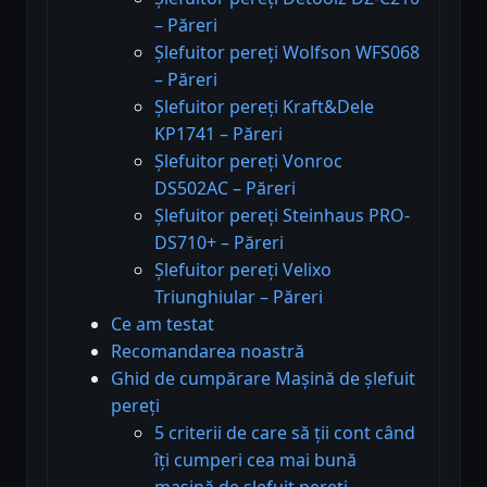
– Păreri
Șlefuitor pereți Wolfson WFS068
– Păreri
Șlefuitor pereți Kraft&Dele
KP1741 – Păreri
Șlefuitor pereți Vonroc
DS502AC – Păreri
Șlefuitor pereți Steinhaus PRO-
DS710+ – Păreri
Șlefuitor pereți Velixo
Triunghiular – Păreri
Ce am testat
Recomandarea noastră
Ghid de cumpărare Mașină de șlefuit
pereți
5 criterii de care să ții cont când
îți cumperi cea mai bună
mașină de șlefuit pereți