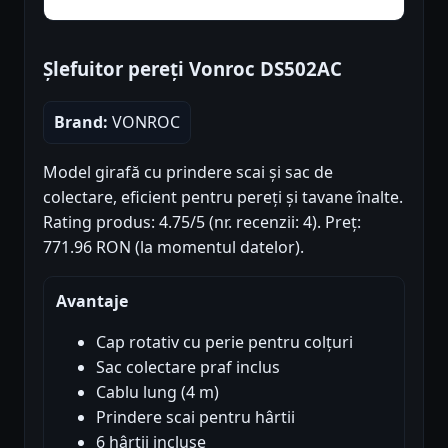
Șlefuitor pereți Vonroc DS502AC
Brand:
VONROC
Model girafă cu prindere scai și sac de
colectare, eficient pentru pereți și tavane înalte.
Rating produs: 4.75/5 (nr. recenzii: 4). Preț:
771.96 RON (la momentul datelor).
Avantaje
Cap rotativ cu perie pentru colțuri
Sac colectare praf inclus
Cablu lung (4 m)
Prindere scai pentru hârtii
6 hârtii incluse