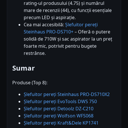
rating-ul produsului (4.75) și numărul
mare de recenzii (44), cu funcții esențiale
precum LED și aspirație.
Cea mai accesibilă:
Șlefuitor pereți
Steinhaus PRO-DS710+
– Oferă o putere
solidă de 710W și sac aspirator la un preț
foarte mic, potrivit pentru bugete
restrânse.
Sumar
Produse (Top 8):
Șlefuitor pereți Steinhaus PRO-DS710X2
Șlefuitor pereți EvoTools DWS 750
Șlefuitor pereți Detoolz DZ-C210
Șlefuitor pereți Wolfson WFS068
Șlefuitor pereți Kraft&Dele KP1741