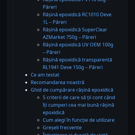
Păreri
Rășină epoxidică RC1010 Deve
1L – Păreri
Rășină epoxidică SuperClear
AZMarket 750g – Păreri
Rășină epoxidică UV OEM 100g
– Păreri
Rășină epoxidică transparentă
RL1941 Deve 150g – Păreri
Ce am testat
Recomandarea noastră
Ghid de cumpărare rășină epoxidică
5 criterii de care să ții cont când
îți cumperi cea mai bună rășină
epoxidică
Cum alegi în funcție de utilizare
Greșeli frecvente
Întreținere și durată de viață