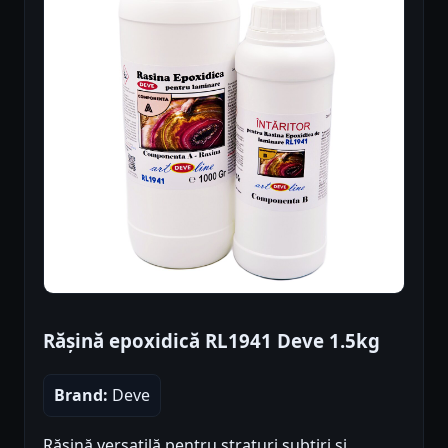
Rășină epoxidică RL1941 Deve 1.5kg
Brand:
Deve
Rășină versatilă pentru straturi subțiri și