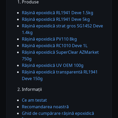
Produse
Rășină epoxidică RL1941 Deve 1.5kg
Rășină epoxidică RL1941 Deve 5kg
Rășină epoxidică strat gros SG1452 Deve
1.4kg
Rășină epoxidică PV110 8kg
Rășină epoxidică RC1010 Deve 1L
Rășină epoxidică SuperClear AZMarket
750g
Rășină epoxidică UV OEM 100g
Rășină epoxidică transparentă RL1941
Deve 150g
Informații
Ce am testat
Recomandarea noastră
Ghid de cumpărare rășină epoxidică