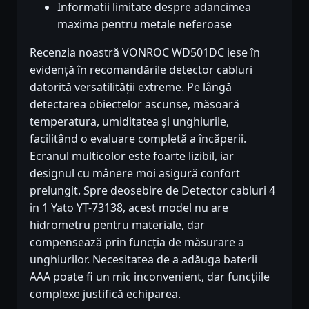
Informatii limitate despre adancimea
maxima pentru metale neferoase
Recenzia noastră VONROC WD501DC iese în
evidență în recomandările detector cabluri
datorită versatilității extreme. Pe lângă
detectarea obiectelor ascunse, măsoară
temperatura, umiditatea și unghiurile,
facilitând o evaluare completă a încăperii.
Ecranul multicolor este foarte lizibil, iar
designul cu mânere moi asigură confort
prelungit. Spre deosebire de Detector cabluri 4
in 1 Yato YT-73138, acest model nu are
hidrometru pentru materiale, dar
compensează prin funcția de măsurare a
unghiurilor. Necesitatea de a adăuga baterii
AAA poate fi un mic inconvenient, dar funcțiile
complexe justifică echiparea.