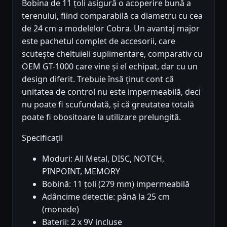
Bobina de 11 țoli asigură o acoperire bună a
terenului, fiind comparabilă ca diametru cu cea
de 24 cm a modelelor Cobra. Un avantaj major
este pachetul complet de accesorii, care
scutește cheltuieli suplimentare, comparativ cu
OEM GT-1000 care vine și el echipat, dar cu un
design diferit. Trebuie însă ținut cont că
unitatea de control nu este impermeabilă, deci
nu poate fi scufundată, și că greutatea totală
poate fi obositoare la utilizare prelungită.
Specificații
Moduri: All Metal, DISC, NOTCH,
PINPOINT, MEMORY
Bobină: 11 țoli (279 mm) impermeabilă
Adâncime detectie: până la 25 cm
(monede)
Baterii: 2 x 9V incluse