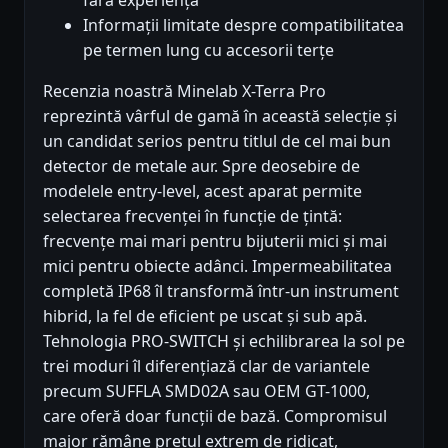
fără experiență
Informații limitate despre compatibilitatea
pe termen lung cu accesorii terțe
Recenzia noastră Minelab X-Terra Pro
reprezintă vârful de gamă în această selecție și
un candidat serios pentru titlul de cel mai bun
detector de metale aur. Spre deosebire de
modelele entry-level, acest aparat permite
selectarea frecvenței în funcție de țintă:
frecvențe mai mari pentru bijuterii mici și mai
mici pentru obiecte adânci. Impermeabilitatea
completă IP68 îl transformă într-un instrument
hibrid, la fel de eficient pe uscat și sub apă.
Tehnologia PRO-SWITCH și echilibrarea la sol pe
trei moduri îl diferențiază clar de variantele
precum SUFFLA SMD02A sau OEM GT-1000,
care oferă doar funcții de bază. Compromisul
major rămâne prețul extrem de ridicat,