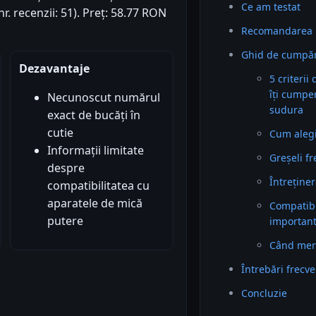
Ce am testat
nr. recenzii: 51). Preț: 58.77 RON
Recomandarea 
Ghid de cumpăr
Dezavantaje
5 criterii
îți cumpe
Necunoscut numărul
sudura
exact de bucăți în
cutie
Cum alegi 
Informații limitate
Greșeli f
despre
Întreținer
compatibilitatea cu
aparatele de mică
Compatibil
putere
importan
Când mer
Întrebări frecv
Concluzie