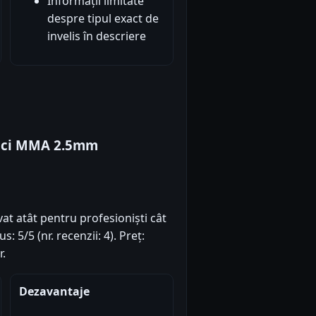
Informații limitate
despre tipul exact de
invelis în descriere
lici MMA 2.5mm
vat atât pentru profesioniști cât
: 5/5 (nr. recenzii: 4). Preț:
r.
Dezavantaje