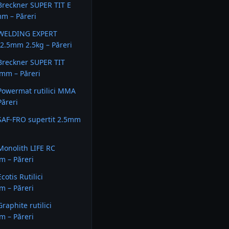
 Breckner SUPER TIT E
m – Păreri
i WELDING EXPERT
2.5mm 2.5kg – Păreri
 Breckner SUPER TIT
mm – Păreri
 Powermat rutilici MMA
ăreri
 SAF-FRO supertit 2.5mm
 Monolith LIFE RC
m – Păreri
Ecotis Rutilici
m – Păreri
Graphite rutilici
m – Păreri