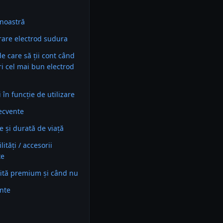
noastră
are electrod sudura
 de care să ții cont când
ri cel mai bun electrod
în funcție de utilizare
recvente
e și durată de viață
ități / accesorii
te
ită premium și când nu
ente