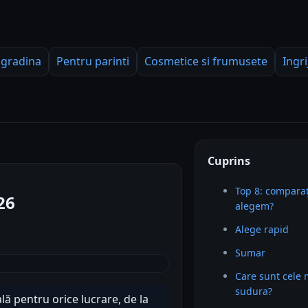
 gradina
Pentru parinti
Cosmetice si frumusete
Ingri
Cuprins
Top 8: comparaț
26
alegem?
Alege rapid
Sumar
Care sunt cele 
sudura?
ă pentru orice lucrare, de la