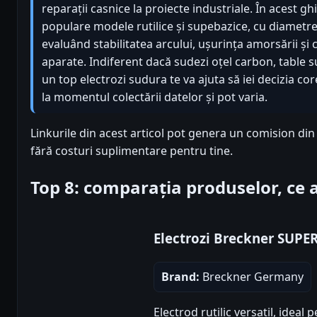
reparații casnice la proiecte industriale. În acest 
populare modele rutilice și supebazice, cu diametr
evaluând stabilitatea arcului, ușurința amorsării și 
aparate. Indiferent dacă sudezi oțel carbon, table sub
un top electrozi sudura te va ajuta să iei decizia co
la momentul colectării datelor și pot varia.
Linkurile din acest articol pot genera un comision di
fără costuri suplimentare pentru tine.
Top 8: comparația produselor, ce
Electrozi Breckner SUPE
Brand:
Breckner Germany
Electrod rutilic versatil, ideal 