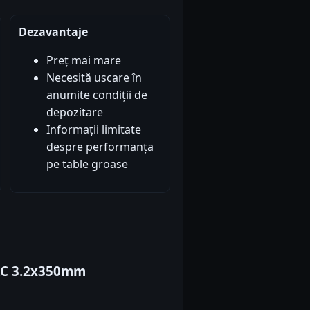
Dezavantaje
Preț mai mare
Necesită uscare în
anumite condiții de
depozitare
Informații limitate
despre performanța
pe table groase
 RC 3.2x350mm