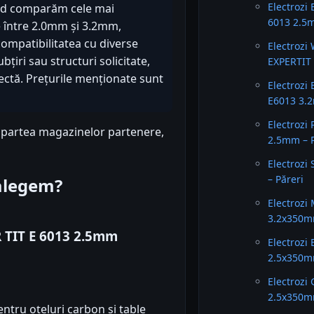
Electrozi
ghid comparăm cele mai
6013 2.5m
e între 2.0mm și 3.2mm,
compatibilitatea cu diverse
Electroz
țiri sau structuri solicitate,
EXPERTIT 
rectă. Prețurile menționate sunt
Electrozi
E6013 3.2
Electrozi
n partea magazinelor partenere,
2.5mm – P
Electrozi
– Păreri
 alegem?
Electrozi
3.2x350m
R TIT E 6013 2.5mm
Electrozi 
2.5x350m
Electrozi 
2.5x350m
pentru oțeluri carbon și table