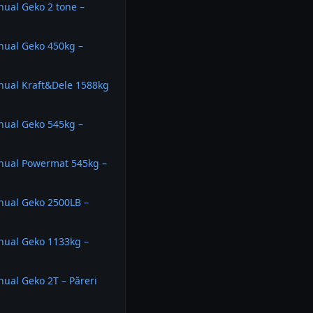
nual Geko 2 tone –
nual Geko 450kg –
nual Kraft&Dele 1588kg
nual Geko 545kg –
anual Powermat 545kg –
nual Geko 2500LB –
nual Geko 1133kg –
nual Geko 2T – Păreri