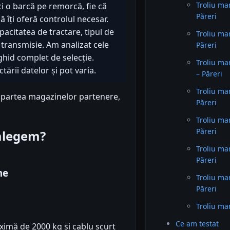
Troliu ma
ci o barcă pe remorcă, fie că
Păreri
lă îți oferă controlul necesar.
acitatea de tractare, tipul de
Troliu ma
 transmisie. Am analizat cele
Păreri
ghid complet de selecție.
Troliu ma
ării datelor și pot varia.
– Păreri
Troliu ma
n partea magazinelor partenere,
Păreri
Troliu m
Păreri
 alegem?
Troliu ma
Păreri
ne
Troliu ma
Păreri
Troliu ma
Ce am testat
ximă de 2000 kg și cablu scurt