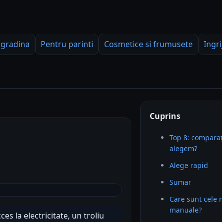
 gradina
Pentru parinti
Cosmetice si frumusete
Ingri
Cuprins
Top 8: comparaț
alegem?
Alege rapid
Sumar
Care sunt cele 
manuale?
es la electricitate, un troliu