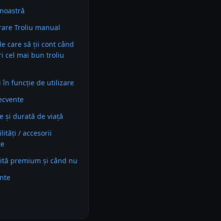
noastră
are Troliu manual
 de care să ții cont când
i cel mai bun troliu
în funcție de utilizare
recvente
e și durată de viață
ități / accesorii
te
ită premium și când nu
ente