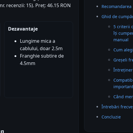
r. recenzii: 15). Preț: 46.15 RON
Recomandarea 
Ghid de cumpăr
5 criterii
Dezavantaje
îți cumper
manual
Lungime mica a
cablului, doar 2.5m
Cum alegi 
Franghie subtire de
Greșeli f
4.5mm
Întreținer
Compatibil
importan
Când mer
Întrebări frecv
Concluzie
kg