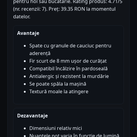
pentru hol sau bucătărie. Rating produs: 4.71/5
(nr. recenzii: 7). Preț: 39.35 RON la momentul
datelor.
Avantaje
Spate cu granule de cauciuc pentru
aderență
Fir scurt de 8 mm ușor de curățat
Compatibil încălzire în pardoseală
Antialergic și rezistent la murdărie
Se poate spăla la mașină
Textură moale la atingere
Dezavantaje
Dimensiuni relativ mici
Nuantele pot varia în funcție de lumină