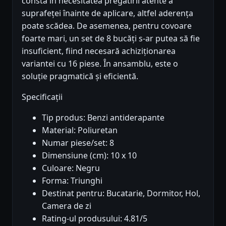
constă în necesitatea pregătirii atente a
suprafeței înainte de aplicare, altfel aderența
poate scădea. De asemenea, pentru covoare
foarte mari, un set de 8 bucăți s-ar putea să fie
insuficient, fiind necesară achiziționarea
variantei cu 16 piese. În ansamblu, este o
soluție pragmatică și eficientă.
Specificații
Tip produs: Benzi antiderapante
Material: Poliuretan
Numar piese/set: 8
Dimensiune (cm): 10 x 10
Culoare: Negru
Forma: Triunghi
Destinat pentru: Bucatarie, Dormitor, Hol,
Camera de zi
Rating-ul produsului: 4.81/5