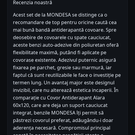
Recenzia noastră
Acest set de la MONDESA se distinge ca o
recomandare de top pentru oricine caută cea
mai bună bandă antiderapantă covoare. Spre
deosebire de covoarele cu spate cauciucat,
aceste benzi auto-adezive din poliuretan oferă
flexibilitate maximă, putând fi aplicate pe
covorase existente. Adezivul puternic asigură
fixarea pe parchet, gresie sau marmură, iar
faptul că sunt reutilizabile le face o investiție pe
termen lung. Un avantaj major este designul
invizibil, care nu alterează estetica incaperii. În
comparație cu Covor Antiderapant Alara
60x120, care are deja un suport cauciucat
integrat, benzile MONDESA îți permit să
păstrezi covorul preferat, adăugându-i doar
aderența necesară. Compromisul principal