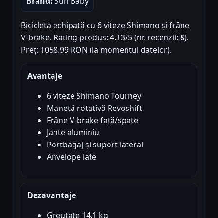
Brand:
Sun Baby
Bicicletă echipată cu 6 viteze Shimano și frâne
V-brake. Rating produs: 4.13/5 (nr. recenzii: 8).
Preț: 1058.99 RON (la momentul datelor).
Avantaje
6 viteze Shimano Tourney
Manetă rotativă Revoshift
Frâne V-brake față/spate
Jante aluminiu
Portbagaj și suport lateral
Anvelope late
Dezavantaje
Greutate 14.1 kg