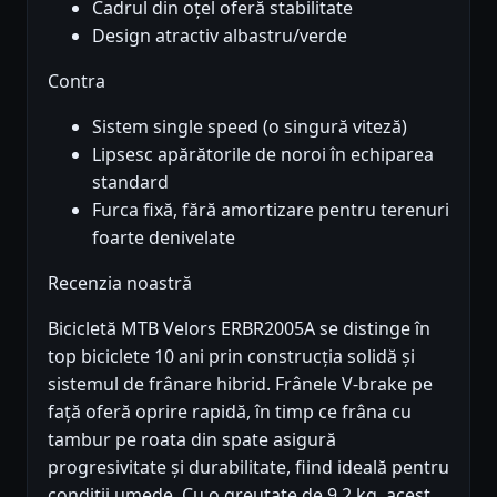
Cadrul din oțel oferă stabilitate
Design atractiv albastru/verde
Contra
Sistem single speed (o singură viteză)
Lipsesc apărătorile de noroi în echiparea
standard
Furca fixă, fără amortizare pentru terenuri
foarte denivelate
Recenzia noastră
Bicicletă MTB Velors ERBR2005A se distinge în
top biciclete 10 ani prin construcția solidă și
sistemul de frânare hibrid. Frânele V-brake pe
față oferă oprire rapidă, în timp ce frâna cu
tambur pe roata din spate asigură
progresivitate și durabilitate, fiind ideală pentru
condiții umede. Cu o greutate de 9.2 kg, acest