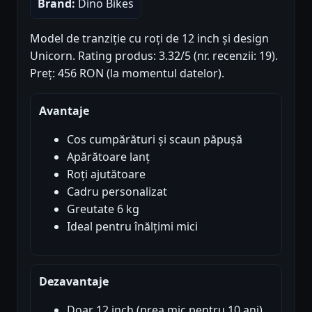
Brand:
Dino Bikes
Model de tranziție cu roți de 12 inch și design
Unicorn. Rating produs: 3.32/5 (nr. recenzii: 19).
Preț: 456 RON (la momentul datelor).
Avantaje
Cos cumpărături și scaun păpușă
Apărătoare lanț
Roți ajutătoare
Cadru personalizat
Greutate 6 kg
Ideal pentru înălțimi mici
Dezavantaje
Doar 12 inch (prea mic pentru 10 ani)