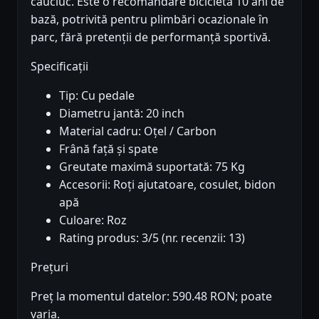
cauciuc. Este o recomandare bicicletă 10 ani de
bază, potrivită pentru plimbări ocazionale în
parc, fără pretenții de performanță sportivă.
Specificații
Tip: Cu pedale
Diametru jantă: 20 inch
Material cadru: Oțel / Carbon
Frână față și spate
Greutate maximă suportată: 75 Kg
Accesorii: Roți ajutatoare, cosulet, bidon
apă
Culoare: Roz
Rating produs: 3/5 (nr. recenzii: 13)
Prețuri
Preț la momentul datelor: 590.48 RON; poate
varia.