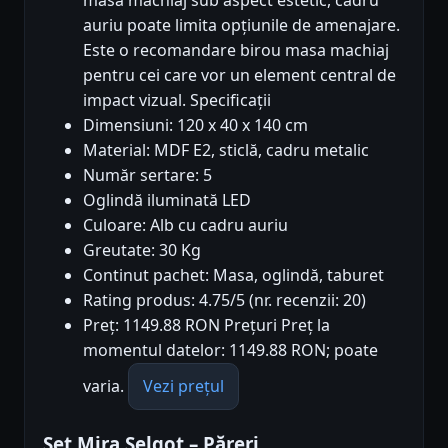
masa machiaj sub aspect estetic, cadru
auriu poate limita opțiunile de amenajare.
Este o recomandare birou masa machiaj
pentru cei care vor un element central de
impact vizual. Specificații
Dimensiuni: 120 x 40 x 140 cm
Material: MDF E2, sticlă, cadru metalic
Număr sertare: 5
Oglindă iluminată LED
Culoare: Alb cu cadru auriu
Greutate: 30 Kg
Continut pachet: Masa, oglindă, taburet
Rating produs: 4.75/5 (nr. recenzii: 20)
Preț: 1149.88 RON Prețuri Preț la
momentul datelor: 1149.88 RON; poate
varia.
Vezi prețul
Set Mira Selgot – Păreri