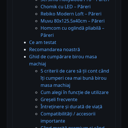
Chomik cu LED – Păreri
Rebiko Modern Loft – Păreri
Muvu 80x125.5x40cm – Păreri
Homcom cu oglindă pliabilă –
Păreri
Ce am testat
Recomandarea noastră
Ghid de cumpărare birou masa
machiaj
5 criterii de care să ții cont când
îți cumperi cea mai bună birou
masa machiaj
Cum alegi în funcție de utilizare
Greșeli frecvente
Întreținere și durată de viață
Compatibilități / accesorii
importante
Când merită premium și când