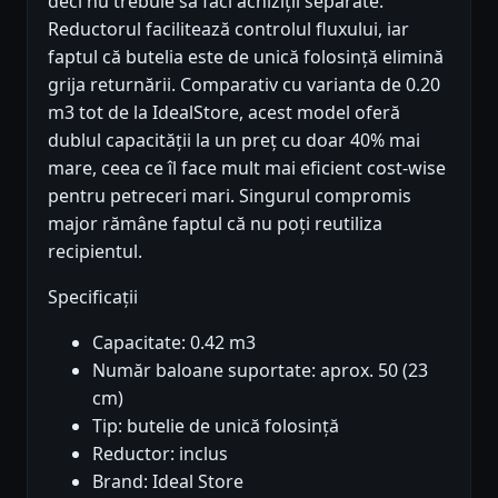
deci nu trebuie să faci achiziții separate.
Reductorul facilitează controlul fluxului, iar
faptul că butelia este de unică folosință elimină
grija returnării. Comparativ cu varianta de 0.20
m3 tot de la IdealStore, acest model oferă
dublul capacității la un preț cu doar 40% mai
mare, ceea ce îl face mult mai eficient cost-wise
pentru petreceri mari. Singurul compromis
major rămâne faptul că nu poți reutiliza
recipientul.
Specificații
Capacitate: 0.42 m3
Număr baloane suportate: aprox. 50 (23
cm)
Tip: butelie de unică folosință
Reductor: inclus
Brand: Ideal Store