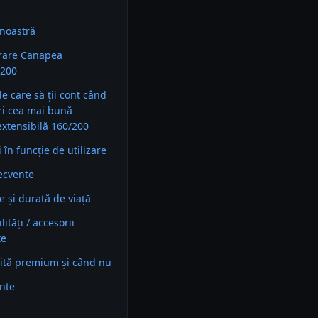
noastră
rare Canapea
/200
 de care să ții cont când
ri cea mai bună
xtensibilă 160/200
în funcție de utilizare
recvente
e și durată de viață
ități / accesorii
te
ită premium și când nu
ente