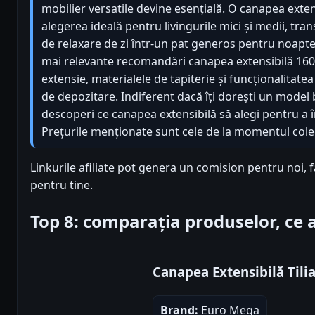
mobilier versatile devine esențială. O canapea exte
alegerea ideală pentru livingurile mici și medii, tr
de relaxare de zi într-un pat generos pentru noapte.
mai relevante recomandări canapea extensibilă 160
extensie, materialele de tapiterie și funcționalitate
de depozitare. Indiferent dacă îți dorești un mode
descoperi ce canapea extensibilă să alegi pentru a î
Prețurile menționate sunt cele de la momentul colect
Linkurile afiliate pot genera un comision pentru noi, 
pentru tine.
Top 8: comparația produselor, ce
Canapea Extensibilă Tili
Brand:
Euro Mega