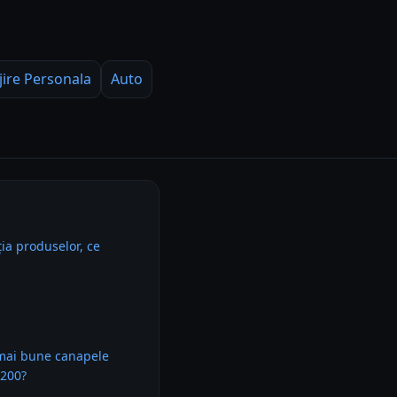
jire Personala
Auto
ia produselor, ce
 mai bune canapele
/200?