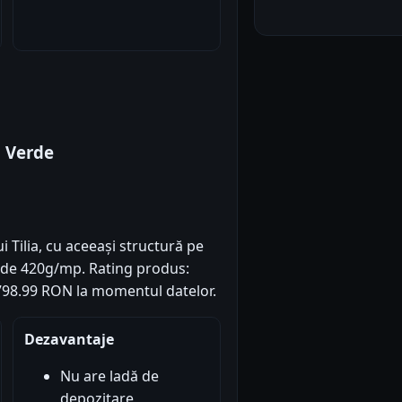
a Verde
 Tilia, cu aceeași structură pe
a de 420g/mp. Rating produs:
: 1798.99 RON la momentul datelor.
Dezavantaje
Nu are ladă de
depozitare