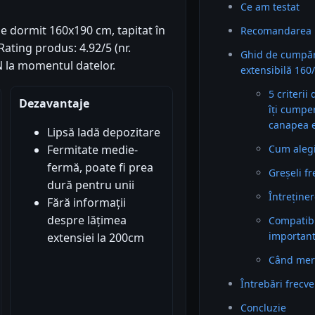
Ce am testat
 dormit 160x190 cm, tapitat în
Recomandarea 
ating produs: 4.92/5 (nr.
Ghid de cumpă
ON la momentul datelor.
extensibilă 160
5 criterii
Dezavantaje
îți cumpe
canapea e
Lipsă ladă depozitare
Cum alegi 
Fermitate medie-
fermă, poate fi prea
Greșeli f
dură pentru unii
Întreținer
Fără informații
despre lățimea
Compatibil
importan
extensiei la 200cm
Când mer
Întrebări frecv
Concluzie