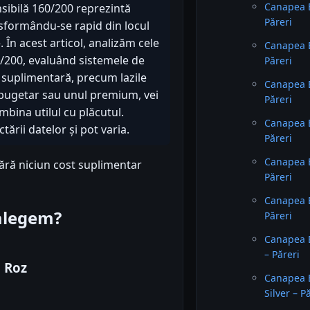
Canapea E
nsibilă 160/200 reprezintă
Păreri
ansformându-se rapid din locul
 În acest articol, analizăm cele
Canapea E
/200, evaluând sistemele de
Păreri
a suplimentară, precum lazile
Canapea E
l bugetar sau unul premium, vei
Păreri
mbina utilul cu plăcutul.
Canapea Ex
ării datelor și pot varia.
Păreri
Canapea E
fără niciun cost suplimentar
Păreri
Canapea E
 alegem?
Păreri
Canapea E
– Păreri
a Roz
Canapea Ex
Silver – P