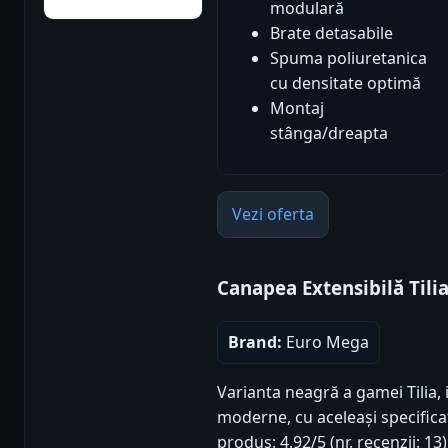
modulară
Brate detasabile
Spuma poliuretanica
cu densitate optimă
Montaj
stânga/dreapta
Vezi oferta
Canapea Extensibilă Tili
Brand:
Euro Mega
Varianta neagră a gamei Tilia,
moderne, cu aceleași specificaț
produs: 4.92/5 (nr. recenzii: 1