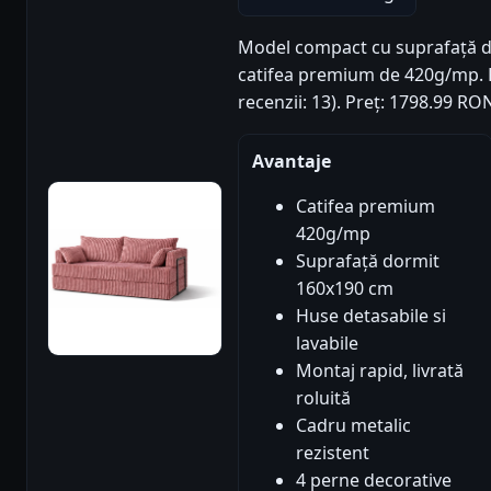
Model compact cu suprafață de
catifea premium de 420g/mp. R
recenzii: 13). Preț: 1798.99 R
Avantaje
Catifea premium
420g/mp
Suprafață dormit
160x190 cm
Huse detasabile si
lavabile
Montaj rapid, livrată
roluită
Cadru metalic
rezistent
4 perne decorative