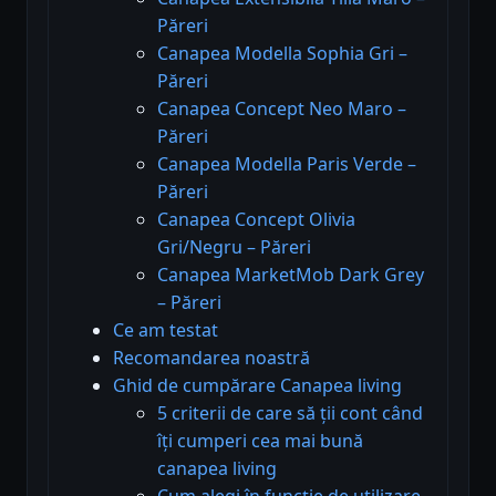
Păreri
Canapea Modella Sophia Gri –
Păreri
Canapea Concept Neo Maro –
Păreri
Canapea Modella Paris Verde –
Păreri
Canapea Concept Olivia
Gri/Negru – Păreri
Canapea MarketMob Dark Grey
– Păreri
Ce am testat
Recomandarea noastră
Ghid de cumpărare Canapea living
5 criterii de care să ții cont când
îți cumperi cea mai bună
canapea living
Cum alegi în funcție de utilizare