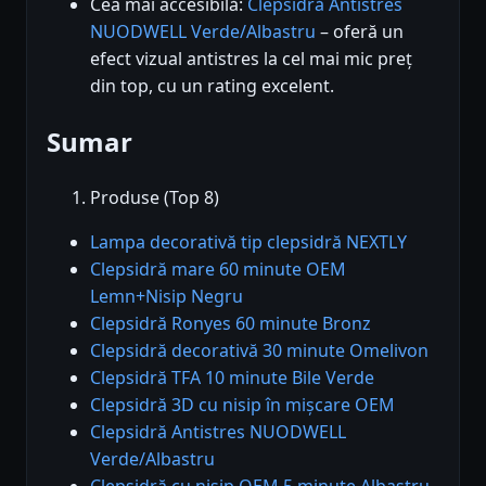
Cea mai accesibilă:
Clepsidră Antistres
NUODWELL Verde/Albastru
– oferă un
efect vizual antistres la cel mai mic preț
din top, cu un rating excelent.
Sumar
Produse (Top 8)
Lampa decorativă tip clepsidră NEXTLY
Clepsidră mare 60 minute OEM
Lemn+Nisip Negru
Clepsidră Ronyes 60 minute Bronz
Clepsidră decorativă 30 minute Omelivon
Clepsidră TFA 10 minute Bile Verde
Clepsidră 3D cu nisip în mișcare OEM
Clepsidră Antistres NUODWELL
Verde/Albastru
Clepsidră cu nisip OEM 5 minute Albastru