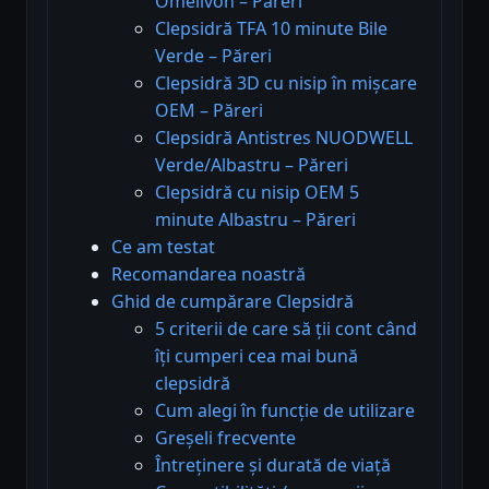
Omelivon – Păreri
Clepsidră TFA 10 minute Bile
Verde – Păreri
Clepsidră 3D cu nisip în mișcare
OEM – Păreri
Clepsidră Antistres NUODWELL
Verde/Albastru – Păreri
Clepsidră cu nisip OEM 5
minute Albastru – Păreri
Ce am testat
Recomandarea noastră
Ghid de cumpărare Clepsidră
5 criterii de care să ții cont când
îți cumperi cea mai bună
clepsidră
Cum alegi în funcție de utilizare
Greșeli frecvente
Întreținere și durată de viață