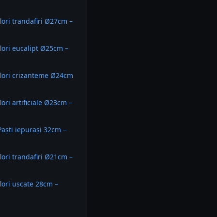
lori trandafiri Ø27cm –
flori eucalipt Ø25cm –
flori crizanteme Ø24cm
lori artificiale Ø23cm –
Paști iepurași 32cm –
lori trandafiri Ø21cm –
flori uscate 28cm –