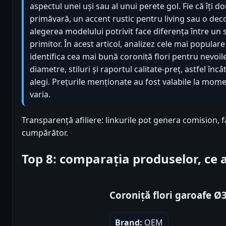
aspectul unei uși sau al unui perete gol. Fie că îți 
primăvară, un accent rustic pentru living sau o dec
alegerea modelului potrivit face diferența între un 
primitor. În acest articol, analizez cele mai popular
identifica cea mai bună coronită flori pentru nevoil
diametre, stiluri și raportul calitate-preț, astfel încâ
alegi. Prețurile menționate au fost valabile la momen
varia.
Transparență afiliere: linkurile pot genera comision, 
cumpărător.
Top 8: comparația produselor, ce
Coroniță flori garoafe 
Brand:
OEM