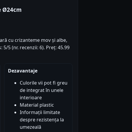
me Ø24cm
ară cu crizanteme mov și albe,
/5 (nr. recenzii: 6). Preț: 45.99
Dezavantaje
Culorile vii pot fi greu
de integrat în unele
interioare
Material plastic
Informații limitate
despre rezistența la
umezeală