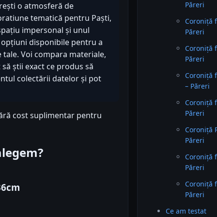
Păreri
dorești o atmosferă de
oratiune tematică pentru Paști,
Coroniță f
spațiu impersonal și unul
Păreri
e opțiuni disponibile pentru a
Coroniță 
e tale. Voi compara materiale,
Păreri
t să știi exact ce produs să
Coroniță 
tul colectării datelor și pot
– Păreri
Coroniță f
Păreri
fără cost suplimentar pentru
Coroniță 
Păreri
 alegem?
Coroniță f
Păreri
Coroniță 
Ø36cm
Păreri
Ce am testat