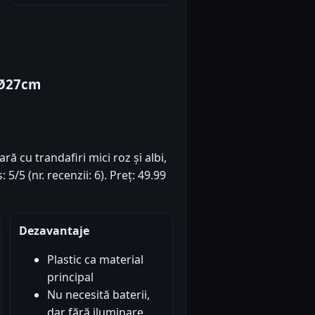
i Ø27cm
ă cu trandafiri mici roz și albi,
/5 (nr. recenzii: 6). Preț: 49.99
Dezavantaje
Plastic ca material
principal
Nu necesită baterii,
dar fără iluminare