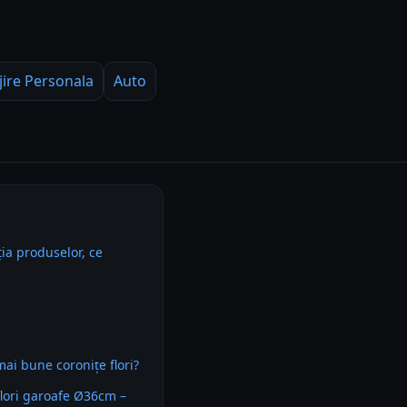
jire Personala
Auto
ia produselor, ce
mai bune coronițe flori?
flori garoafe Ø36cm –