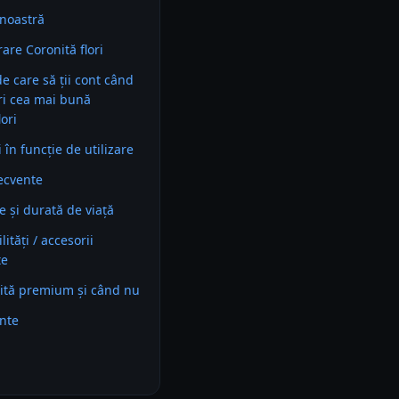
noastră
re Coronită flori
 de care să ții cont când
ri cea mai bună
lori
în funcție de utilizare
recvente
e și durată de viață
ități / accesorii
te
ită premium și când nu
ente