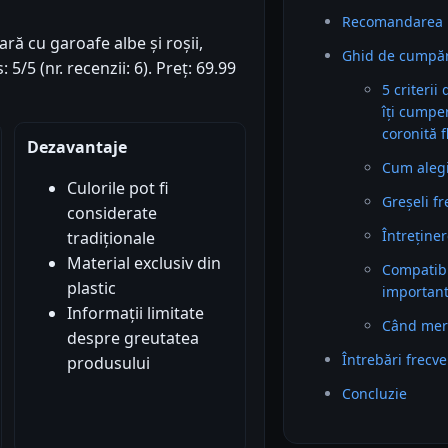
Recomandarea 
ră cu garoafe albe și roșii,
Ghid de cumpăra
/5 (nr. recenzii: 6). Preț: 69.99
5 criterii
îți cumpe
coronită f
Dezavantaje
Cum alegi 
Culorile pot fi
Greșeli f
considerate
Întreținer
tradiționale
Material exclusiv din
Compatibil
plastic
importan
Informații limitate
Când mer
despre greutatea
Întrebări frecv
produsului
Concluzie