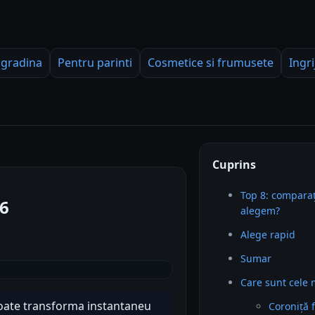
 gradina
Pentru parinti
Cosmetice si frumusete
Ingri
Cuprins
Top 8: comparaț
26
alegem?
Alege rapid
Sumar
Care sunt cele 
 poate transforma instantaneu
Coroniță 