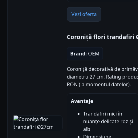
Vezi oferta
Coroniță flori trandafir
Brand:
OEM
Coroniță decorativă de primăvar
diametru 27 cm. Rating produs: 5
RON (la momentul datelor).
Avantaje
Trandafiri mici în
nuanțe delicate roz și
alb
Dimensiune