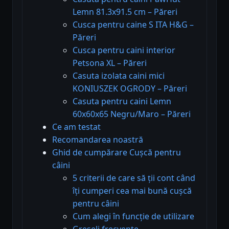
Lemn 81.3x91.5 cm – Păreri
Cusca pentru caine S ITA H&G –
Păreri
Cusca pentru caini interior
Petsona XL – Păreri
Casuta izolata caini mici
KONIUSZEK OGRODY – Păreri
Casuta pentru caini Lemn
60x60x65 Negru/Maro – Păreri
Ce am testat
Recomandarea noastră
Ghid de cumpărare Cușcă pentru
câini
5 criterii de care să ții cont când
îți cumperi cea mai bună cușcă
pentru câini
Cum alegi în funcție de utilizare
Greșeli frecvente