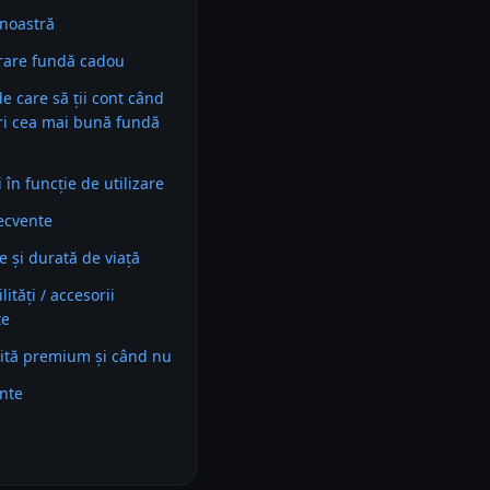
noastră
rare fundă cadou
 de care să ții cont când
ri cea mai bună fundă
în funcție de utilizare
recvente
e și durată de viață
ități / accesorii
te
ită premium și când nu
ente