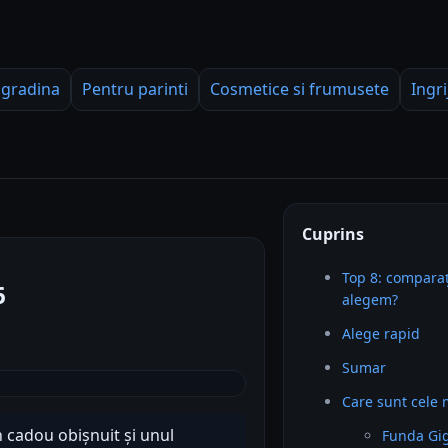
 gradina
Pentru parinti
Cosmetice si frumusete
Ingri
Cuprins
Top 8: comparaț
6
alegem?
Alege rapid
Sumar
Care sunt cele
n cadou obișnuit și unul
Funda Gi