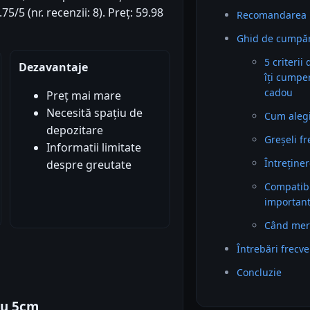
5/5 (nr. recenzii: 8). Preț: 59.98
Recomandarea 
Ghid de cumpă
5 criterii
Dezavantaje
îți cumpe
cadou
Preț mai mare
Necesită spațiu de
Cum alegi 
depozitare
Greșeli f
Informatii limitate
Întreținer
despre greutate
Compatibil
importan
Când mer
Întrebări frecv
Concluzie
ru 5cm