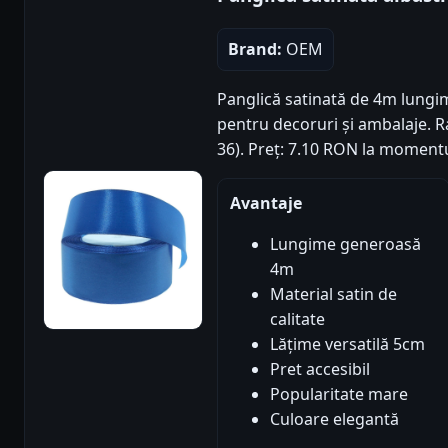
Brand:
OEM
Panglică satinată de 4m lungim
pentru decoruri și ambalaje. Ra
36). Preț: 7.10 RON la momentu
Avantaje
Lungime generoasă
4m
Material satin de
calitate
Lățime versatilă 5cm
Pret accesibil
Popularitate mare
Culoare elegantă