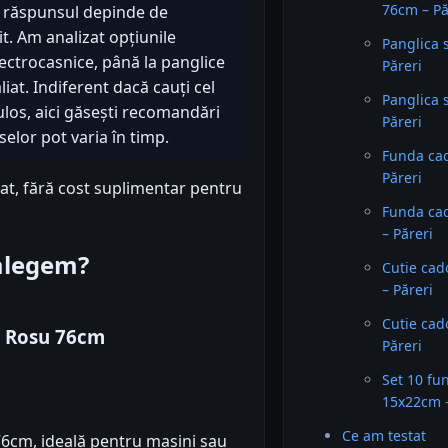
76cm – Pă
, răspunsul depinde de
t. Am analizat opțiunile
Panglica 
lectrocasnice, până la panglice
Păreri
liat. Indiferent dacă cauți cel
Panglica 
los, aici găsești recomandări
Păreri
elor pot varia în timp.
Funda ca
Păreri
iat, fără cost suplimentar pentru
Funda ca
– Păreri
 alegem?
Cutie cad
– Păreri
Cutie cad
a Rosu 76cm
Păreri
Set 10 fu
15x22cm –
Ce am testat
6cm, ideală pentru mașini sau