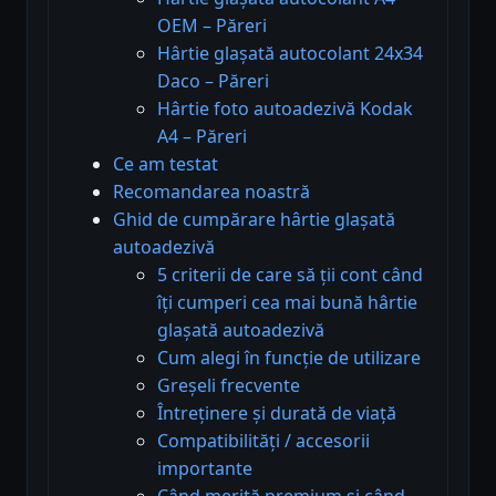
OEM – Păreri
Hârtie glașată autocolant 24x34
Daco – Păreri
Hârtie foto autoadezivă Kodak
A4 – Păreri
Ce am testat
Recomandarea noastră
Ghid de cumpărare hârtie glașată
autoadezivă
5 criterii de care să ții cont când
îți cumperi cea mai bună hârtie
glașată autoadezivă
Cum alegi în funcție de utilizare
Greșeli frecvente
Întreținere și durată de viață
Compatibilități / accesorii
importante
Când merită premium și când