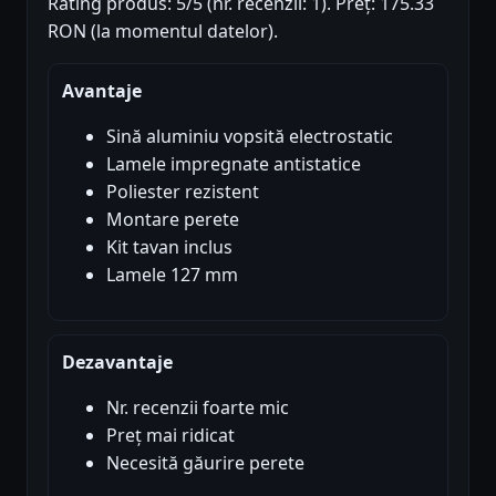
Rating produs: 5/5 (nr. recenzii: 1). Preț: 175.33
RON (la momentul datelor).
Avantaje
Sină aluminiu vopsită electrostatic
Lamele impregnate antistatice
Poliester rezistent
Montare perete
Kit tavan inclus
Lamele 127 mm
Dezavantaje
Nr. recenzii foarte mic
Preț mai ridicat
Necesită găurire perete