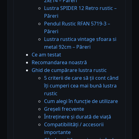
2xE14 – Păreri
Lustra SPIDER 12 Retro rustic –
Păreri
Pendul Rustic RFAN 5719-3 –
Păreri
Lustra rustica vintage sfoara si
metal 92cm – Păreri
Ce am testat
Recomandarea noastră
Ghid de cumpărare lustra rustic
5 criterii de care să ții cont când
îți cumperi cea mai bună lustra
rustic
Cum alegi în funcție de utilizare
Greșeli frecvente
Întreținere și durată de viață
Compatibilități / accesorii
importante