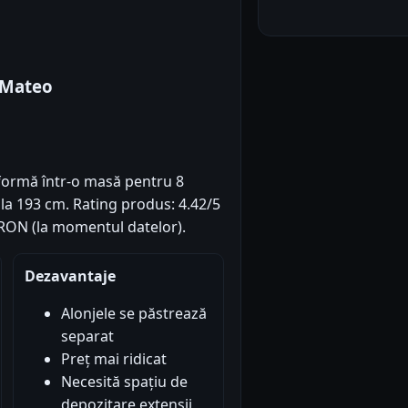
 Mateo
formă într-o masă pentru 8
la 193 cm. Rating produs: 4.42/5
99 RON (la momentul datelor).
Dezavantaje
Alonjele se păstrează
separat
Preț mai ridicat
Necesită spațiu de
depozitare extensii