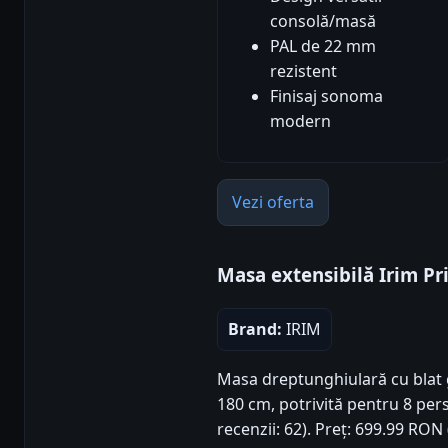
consolă/masă
PAL de 22 mm
rezistent
Finisaj sonoma
modern
Vezi oferta
Masa extensibilă Irim P
Brand:
IRIM
Masa dreptunghiulară cu blat g
180 cm, potrivită pentru 8 pers
recenzii: 62). Preț: 699.99 RON