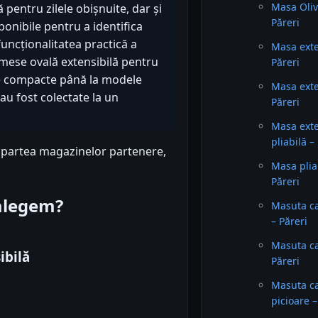
Masa Oliv
ă pentru zilele obișnuite, dar și
Păreri
ponibile pentru a identifica
funcționalitatea practică a
Masa exte
 mese ovală extensibilă pentru
Păreri
nte compacte până la modele
Masa exte
u fost colectate la un
Păreri
Masa ext
pliabilă –
n partea magazinelor partenere,
Masa plia
Păreri
 alegem?
Masuta ca
– Păreri
Masuta ca
ibilă
Păreri
Masuta ca
picioare –