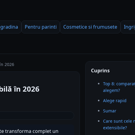
 gradina
Pentru parinti
Cosmetice si frumusete
Ingri
în 2026
Cuprins
Top 8: comparaț
ilă în 2026
alegem?
Alege rapid
Sumar
Care sunt cele
extensibile?
ate transforma complet un