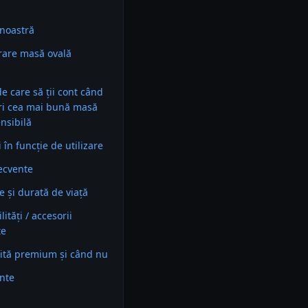
noastră
are masă ovală
 de care să ții cont când
ri cea mai bună masă
ensibilă
în funcție de utilizare
recvente
e și durată de viață
ități / accesorii
te
ită premium și când nu
ente