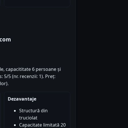
mcom
le, capacititate 6 persoane și
/5 (nr. recenzii: 1). Preț:
or).
Dezavantaje
Structură din
truciolat
Capacitate limitată 20