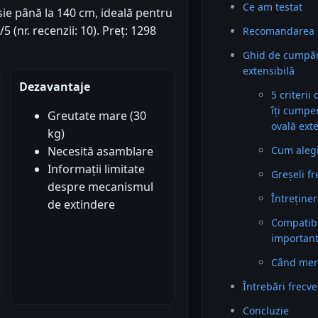
Ce am testat
ie până la 140 cm, ideală pentru
 (nr. recenzii: 10). Preț: 1298
Recomandarea 
Ghid de cumpăr
extensibilă
Dezavantaje
5 criterii
îți cumpe
Greutate mare (30
ovală ext
kg)
Cum alegi 
Necesită asamblare
Informații limitate
Greșeli f
despre mecanismul
Întreținer
de extindere
Compatibil
importan
Când mer
Întrebări frecv
Concluzie