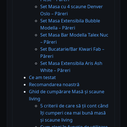
Set Masa cu 4 scaune Denver
Oslo – Păreri
Set Masa Extensibila Bubble
Modella – Păreri
Set Masa Bar Modella Talex Nuc
– Păreri
Set Bucatarie/Bar Kiwari Fab –
Păreri
Set Masa Extensibila Aris Ash
White – Păreri
Ce am testat
Recomandarea noastră
Ghid de cumpărare Masă și scaune
living
5 criterii de care să ții cont când
îți cumperi cea mai bună masă
și scaune living
Cum alegi în funcție de utilizare