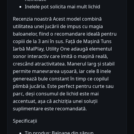
Inelele pot solicita mai mult lichid
Recenzia noastră Acest model combină
utilitatea unei jucării de impus cu magia
baloanelor, fiind o recomandare ideală pentru
copiii de la 3 ani în sus. Față de Mașină Tuns
Iarbă MalPlay, Utility One adaugă elementul
sonor interactiv care imită o mașină reală,
crescând atractivitatea. Manerul larg și stabil
permite manevrarea ușoară, iar cele 8 inele
generează bule constant în timp ce copilul
plimbă jucăria. Este perfect pentru curte sau
parc, deși consumul de lichid este mai
accentuat, așa că achiziția unei soluții
suplimentare este recomandată.
Specificații
Tip produs: Baloane din săpun