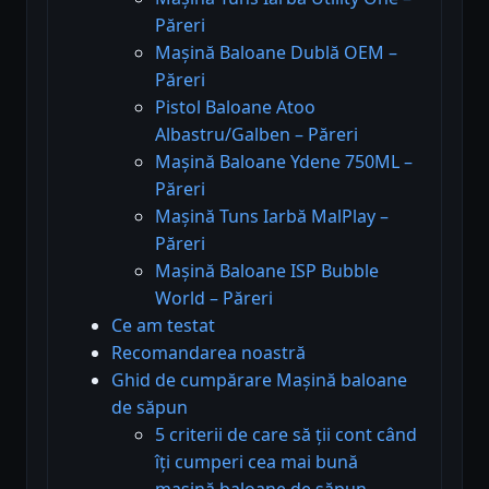
Păreri
Mașină Baloane Dublă OEM –
Păreri
Pistol Baloane Atoo
Albastru/Galben – Păreri
Mașină Baloane Ydene 750ML –
Păreri
Mașină Tuns Iarbă MalPlay –
Păreri
Mașină Baloane ISP Bubble
World – Păreri
Ce am testat
Recomandarea noastră
Ghid de cumpărare Mașină baloane
de săpun
5 criterii de care să ții cont când
îți cumperi cea mai bună
mașină baloane de săpun