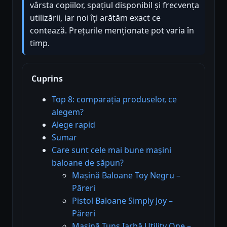
vârsta copiilor, spațiul disponibil și frecvența
utilizării, iar noi îți arătăm exact ce
contează. Prețurile menționate pot varia în
timp.
Cuprins
Top 8: comparația produselor, ce
alegem?
Alege rapid
Sumar
Care sunt cele mai bune mașini
baloane de săpun?
Mașină Baloane Toy Negru –
Păreri
Pistol Baloane Simply Joy –
Păreri
Mașină Tuns Iarbă Utility One –