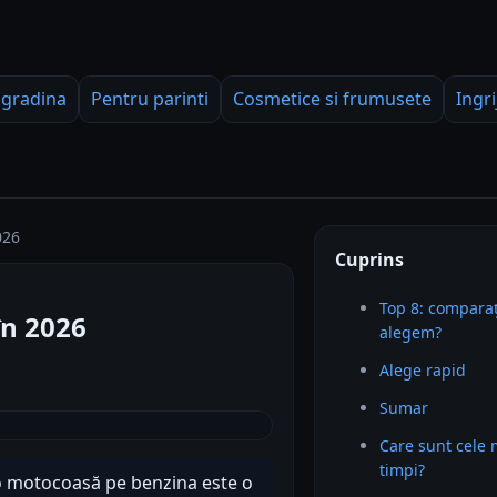
 gradina
Pentru parinti
Cosmetice si frumusete
Ingri
026
Cuprins
Top 8: comparaț
în 2026
alegem?
Alege rapid
Sumar
Care sunt cele
timpi?
, o motocoasă pe benzina este o