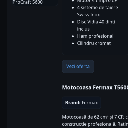
Motor 4 timpi 6 CP
4 sisteme de taiere
Swiss Inox
Disc Vidia 40 dinti
inclus
Ham profesional
Cilindru cromat
Vezi oferta
Motocoasa Fermax T560
Brand:
Fermax
Motocoasă de 62 cm³ și 7 CP, c
construcție profesională. Rating