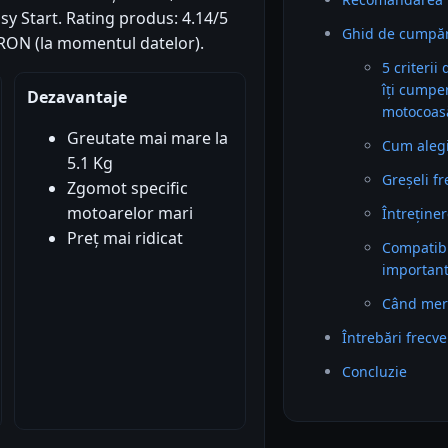
sy Start. Rating produs: 4.14/5
Ghid de cumpăr
60 RON (la momentul datelor).
5 criterii
îți cumpe
Dezavantaje
motocoasă
Greutate mai mare la
Cum alegi 
5.1 Kg
Greșeli f
Zgomot specific
motoarelor mari
Întreținer
Preț mai ridicat
Compatibil
importan
Când mer
Întrebări frecv
Concluzie