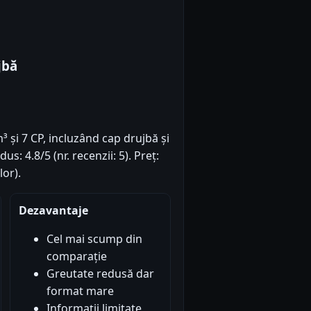
jbă
 și 7 CP, incluzând cap drujbă și
s: 4.8/5 (nr. recenzii: 5). Preț:
or).
Dezavantaje
Cel mai scump din
comparație
Greutate redusă dar
format mare
Informații limitate