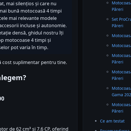
Motocoasa
t, mai silențios și care nu
Păreri
 mai bună motocoasă 4 timpi
 cele mai relevante modele
Set ProCr
accesorii incluse și autonomie.
Păreri
tație densă, ghidul nostru îți
Motocoasa
op motocoase 4 timpi și
Motocoasa
lor pot varia în timp.
Motocoas
ă cost suplimentar pentru tine.
Păreri
Motocoas
 alegem?
Păreri
Motocoas
Gama 2025
00
Motocoas
Păreri
Ce am testat
or de 62 cm³ și 7.6 CP, oferind
Recomandarea 