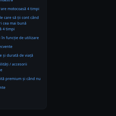
are motocoasă 4 timpi
 de care să ții cont când
ri cea mai bună
 4 timpi
în funcție de utilizare
recvente
e și durată de viață
ități / accesorii
te
ită premium și când nu
ente