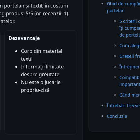
Ghid de cumpă
 portelan și textil, în costum
portelan
 produs: 5/5 (nr. recenzii: 1).
atelor.
5 criterii
îți cumpe
de portel
Dezavantaje
Cum alegi 
Corp din material
Greșeli f
textil
Informații limitate
Întreținer
despre greutate
Compatibil
Nu este o jucarie
importan
propriu-zisă
Când mer
Întrebări frecv
Concluzie