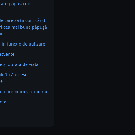
rare păpușă de
 de care să ții cont când
ri cea mai bună păpușă
an
în funcție de utilizare
recvente
e și durată de viață
ități / accesorii
te
ită premium și când nu
ente