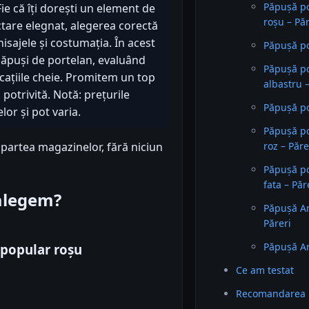
Păpușă p
ie că îți dorești un element de
roșu – Păr
ctare elegnat, alegerea corectă
isajele și costumația. În acest
Păpușă po
ăpuși de portelan, evaluând
Păpușă p
ficațiile cheie. Promitem un top
albastru –
a potrivită. Notă: prețurile
Păpușă po
or și pot varia.
Păpușă p
 partea magazinelor, fără niciun
roz – Păre
Păpușă p
fata – Păr
 alegem?
Păpușă A
Păreri
Păpușă Ar
popular roșu
Ce am testat
Recomandarea 