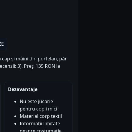
ZE
cap și mâini din portelan, păr
ecenzii: 3). Preț: 135 RON la
Dezavantaje
Nu este jucarie
pentru copii mici
Material corp textil
Informații limitate
despre costumație