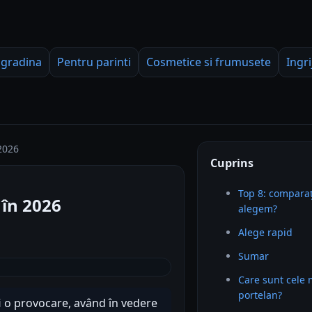
 gradina
Pentru parinti
Cosmetice si frumusete
Ingri
2026
Cuprins
Top 8: comparaț
în 2026
alegem?
Alege rapid
Sumar
Care sunt cele
portelan?
i o provocare, având în vedere