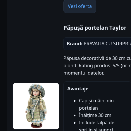
Vezi oferta
Păpușă portelan Taylor
Brand:
PRAVALIA CU SURPRI
Păpușă decorativă de 30 cm cu 
blond. Rating produs: 5/5 (nr. r
momentul datelor.
Avantaje
Cap și mâini din
portelan
Înălțime 30 cm
Include talpă de
sprijin și suport