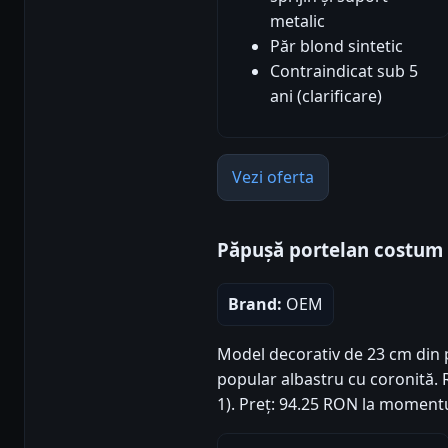
metalic
Păr blond sintetic
Contraindicat sub 5
ani (clarificare)
Vezi oferta
Păpușă portelan costum 
Brand:
OEM
Model decorativ de 23 cm din po
popular albastru cu coronită. R
1). Preț: 94.25 RON la momentu