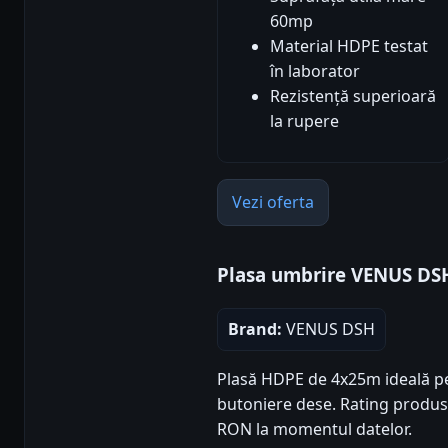
60mp
Material HDPE testat
în laborator
Rezistență superioară
la rupere
Vezi oferta
Plasa umbrire VENUS D
Brand:
VENUS DSH
Plasă HDPE de 4x25m ideală pe
butoniere dese. Rating produs: 5
RON la momentul datelor.