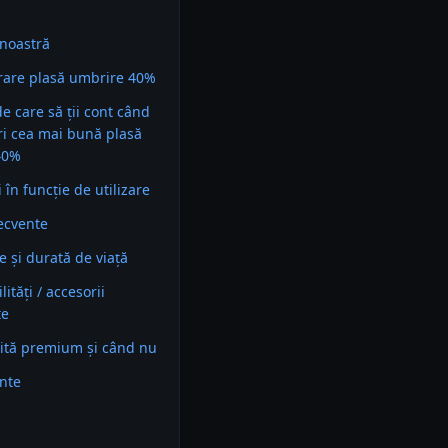
noastră
are plasă umbrire 40%
 de care să ții cont când
ri cea mai bună plasă
40%
în funcție de utilizare
recvente
e și durată de viață
ități / accesorii
te
ită premium și când nu
ente