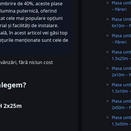
Plasa um
 umbrire de 40%, aceste plase
– Păreri
la lumina puternică, oferind
zat cele mai populare opțiuni
Plasa U
 și facilități de instalare.
6x10m – P
lă, în acest articol vei găsi top
Plasa um
țurile menționate sunt cele de
– Păreri
Plasa um
1.5x25m –
vânzări, fără niciun cost
Plasa U
2x10m – P
 alegem?
Plasa um
1.5x10m –
Plasa um
SH 2x25m
2x50m – P
Plasa um
1.5x50m –