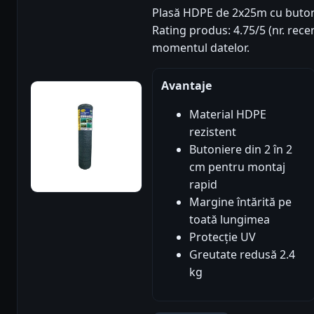
Plasă HDPE de 2x25m cu butonie
Rating produs: 4.75/5 (nr. recen
momentul datelor.
Avantaje
Material HDPE
rezistent
Butoniere din 2 în 2
cm pentru montaj
rapid
Margine întărită pe
toată lungimea
Protecție UV
Greutate redusă 2.4
kg