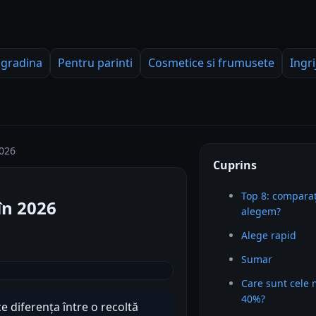
 gradina
Pentru parinti
Cosmetice si frumusete
Ingri
2026
Cuprins
Top 8: comparaț
în 2026
alegem?
Alege rapid
Sumar
Care sunt cele
40%?
 diferența între o recoltă