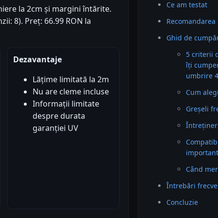
Ce am testat
re la 2cm și margini întărite.
zii: 8). Preț: 66.99 RON la
Recomandarea 
Ghid de cumpăr
5 criterii
Dezavantaje
îți cumpe
umbrire 
Lățime limitată la 2m
Nu are cleme incluse
Cum alegi 
Informații limitate
Greșeli f
despre durata
Întreținer
garanției UV
Compatibil
importan
Când mer
Întrebări frecv
Concluzie