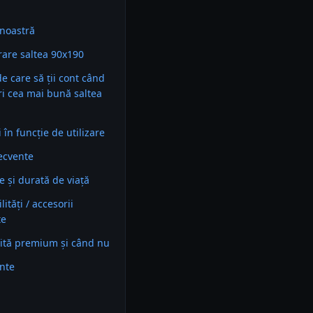
noastră
are saltea 90x190
 de care să ții cont când
ri cea mai bună saltea
în funcție de utilizare
recvente
e și durată de viață
ități / accesorii
te
ită premium și când nu
ente