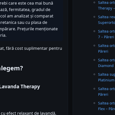
Saltea or
trebi care este cea mai bună
Therapy –
 bază, fermitatea, gradul de
ticol am analizat și comparat
Saltea re
retanica sau cu plasa de
Superorto
cumpărare. Prețurile menționate
Saltea or
ria.
7 – Păreri
Saltea or
iat, fără cost suplimentar pentru
Păreri
Saltea or
Diamond 
 alegem?
Saltea su
Platinium
 Lavanda Therapy
Saltea or
Păreri
Saltea or
Flex – Păr
cu efect relaxant de lavandă,