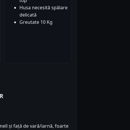
top
Husa necesită spălare
delicată
Greutate 10 Kg
ER
ll și față de vară/iarnă, foarte