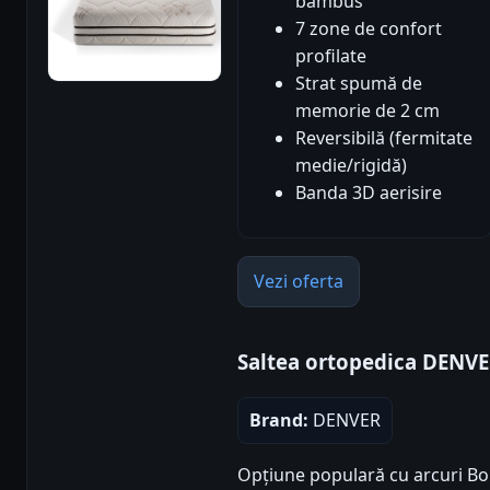
bambus
7 zone de confort
profilate
Strat spumă de
memorie de 2 cm
Reversibilă (fermitate
medie/rigidă)
Banda 3D aerisire
Vezi oferta
Saltea ortopedica DENV
Brand:
DENVER
Opțiune populară cu arcuri Bone