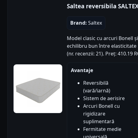
Saltea reversibila SALTE
Brand:
Saltex
Model clasic cu arcuri Bonell ș
echilibru bun între elasticitate
(nr. recenzii: 21). Preț: 410.1
Avantaje
Reversibilă
(vară/iarnă)
Sistem de aerisire
Arcuri Bonell cu
rigidizare
suplimentară
Fermitate medie
universală