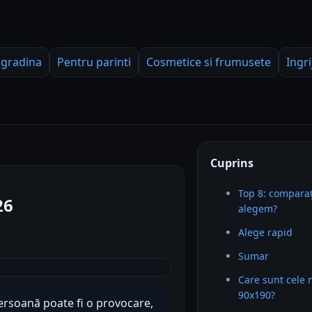
 gradina
Pentru parinti
Cosmetice si frumusete
Ingri
Cuprins
Top 8: comparaț
26
alegem?
Alege rapid
Sumar
Care sunt cele 
90x190?
persoană poate fi o provocare,