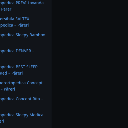
topedica PREVI Lavanda
 Păreri
versibila SALTEX
pedica – Păreri
topedica Sleepy Bamboo
topedica DENVER –
topedica BEST SLEEP
Red – Păreri
perortopedica Concept
 – Păreri
topedica Concept Rita –
topedica Sleepy Medical
eri