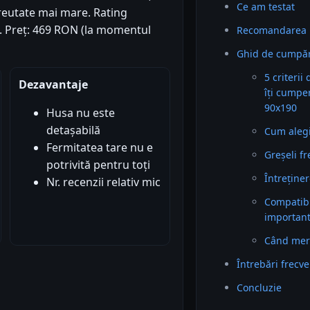
Ce am testat
reutate mai mare. Rating
1). Preț: 469 RON (la momentul
Recomandarea 
Ghid de cumpăr
5 criterii
Dezavantaje
îți cumpe
90x190
Husa nu este
detașabilă
Cum alegi 
Fermitatea tare nu e
Greșeli f
potrivită pentru toți
Întreținer
Nr. recenzii relativ mic
Compatibil
importan
Când mer
Întrebări frecv
Concluzie