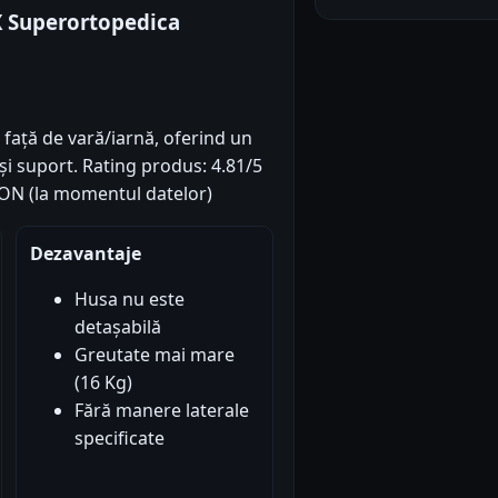
X Superortopedica
i față de vară/iarnă, oferind un
 și suport. Rating produs: 4.81/5
9 RON (la momentul datelor)
Dezavantaje
Husa nu este
detașabilă
Greutate mai mare
(16 Kg)
Fără manere laterale
specificate