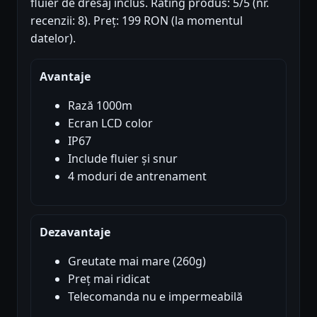
fluier de dresaj inclus. Rating produs: 5/5 (nr.
recenzii: 8). Preț: 199 RON (la momentul
datelor).
Avantaje
Rază 1000m
Ecran LCD color
IP67
Include fluier și snur
4 moduri de antrenament
Dezavantaje
Greutate mai mare (260g)
Preț mai ridicat
Telecomanda nu e impermeabilă