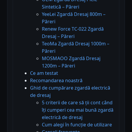
Sintetică – Păreri
YeeLei Zgardă Dresaj 800m –
Păreri
Renew Force TC-022 Zgardă
Dresaj – Păreri
TeoMa Zgardă Dresaj 1000m –
Păreri
MOSMAOO Zgardă Dresaj
1200m – Păreri
Ce am testat
Recomandarea noastră
Ghid de cumpărare zgardă electrică
de dresaj
5 criterii de care să ții cont când
îți cumperi cea mai bună zgardă
electrică de dresaj
Cum alegi în funcție de utilizare
Greșeli frecvente