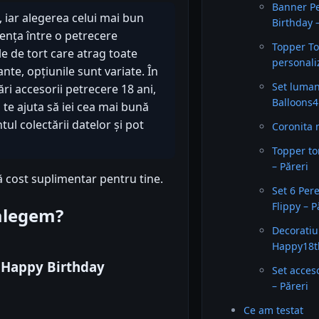
Banner Pe
, iar alegerea celui mai bun
Birthday 
ența între o petrecere
Topper To
e de tort care atrag toate
personali
nte, opțiunile sunt variate. În
Set luman
 accesorii petrecere 18 ani,
Balloons4
a te ajuta să iei cea mai bună
ul colectării datelor și pot
Coronita 
Topper tor
– Păreri
ă cost suplimentar pentru tine.
Set 6 Per
Flippy – P
 alegem?
Decoratiu
Happy18th
 Happy Birthday
Set acces
– Păreri
Ce am testat