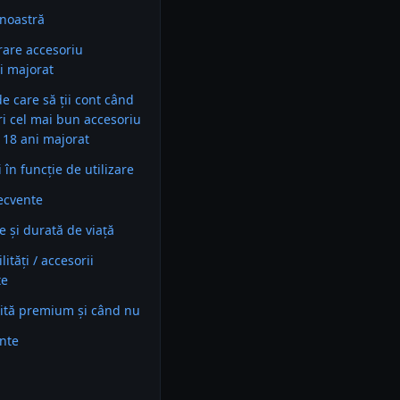
noastră
are accesoriu
i majorat
 de care să ții cont când
ri cel mai bun accesoriu
 18 ani majorat
în funcție de utilizare
recvente
e și durată de viață
ități / accesorii
te
ită premium și când nu
ente