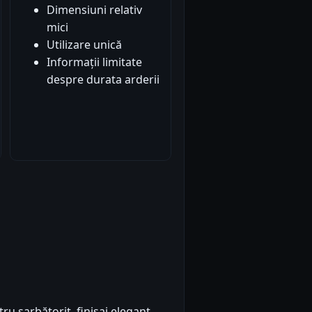
Dimensiuni relativ
mici
Utilizare unică
Informații limitate
despre durata arderii
ru sarbătorit, finisaj elegant.