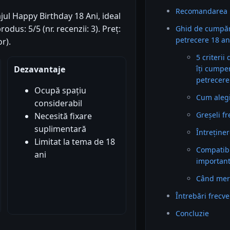
Recomandarea 
ul Happy Birthday 18 Ani, ideal
odus: 5/5 (nr. recenzii: 3). Preț:
Ghid de cumpăr
petrecere 18 an
r).
5 criterii
îți cumpe
Dezavantaje
petrecere
Ocupă spațiu
Cum alegi 
considerabil
Greșeli f
Necesită fixare
suplimentară
Întreținer
Limitat la tema de 18
Compatibil
ani
importan
Când mer
Întrebări frecv
Concluzie