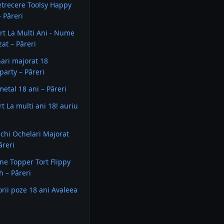
trecere Toolsy Happy
– Păreri
rt La Multi Ani - Nume
zat – Păreri
ari majorat 18
party – Păreri
metal 18 ani – Păreri
t La multi ani 18! auriu
echi Ochelari Majorat
ăreri
ne Topper Tort Flippy
 – Păreri
orii poze 18 ani Avaleea