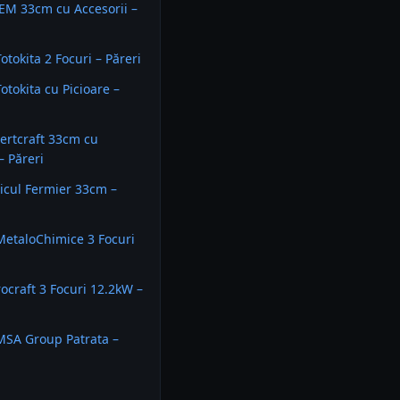
EM 33cm cu Accesorii –
Totokita 2 Focuri – Păreri
Totokita cu Picioare –
ertcraft 33cm cu
– Păreri
icul Fermier 33cm –
 MetaloChimice 3 Focuri
rocraft 3 Focuri 12.2kW –
 MSA Group Patrata –