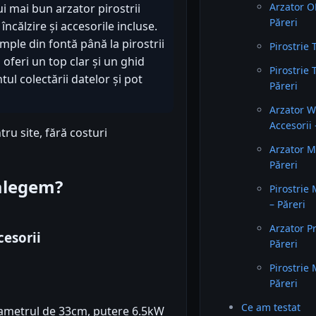
Arzator O
ui mai bun arzator pirostrii
Păreri
ncălzire și accesorile incluse.
mple din fontă până la pirostrii
Pirostrie 
oferi un top clar și un ghid
Pirostrie 
ul colectării datelor și pot
Păreri
Arzator W
Accesorii 
ru site, fără costuri
Arzator M
Păreri
 alegem?
Pirostrie
– Păreri
Arzator P
esorii
Păreri
Pirostrie
Păreri
Ce am testat
iametrul de 33cm, putere 6.5kW