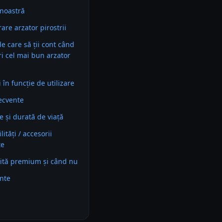
noastră
re arzator pirostrii
 de care să ții cont când
ri cel mai bun arzator
în funcție de utilizare
recvente
e și durată de viață
ități / accesorii
te
ită premium și când nu
ente