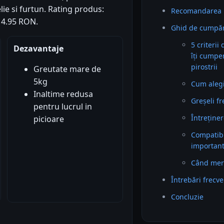
ie si furtun. Rating produs:
Recomandarea 
114.95 RON.
Ghid de cumpăra
5 criterii
Dezavantaje
îți cumpe
pirostrii
Greutate mare de
5kg
Cum alegi 
Inaltime redusa
Greșeli f
pentru lucrul in
Întreținer
picioare
Compatibil
importan
Când mer
Întrebări frecv
Concluzie