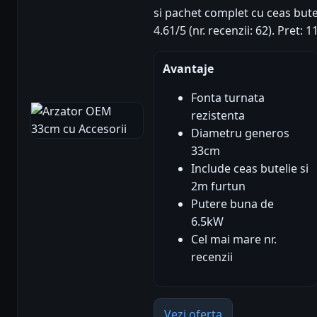
si pachet complet cu ceas butel
4.61/5 (nr. recenzii: 62). Pret: 
Avantaje
Fonta turnata
rezistenta
Diametru generos
33cm
Include ceas butelie si
2m furtun
Putere buna de
6.5kW
Cel mai mare nr.
recenzii
Vezi oferta