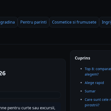
 gradina
Pentru parinti
Cosmetice si frumusete
Ingri
Cuprins
Top 8: comparaț
26
alegem?
Alege rapid
Sumar
Care sunt cele 
pirostrii?
emne pentru curte sau excursii,