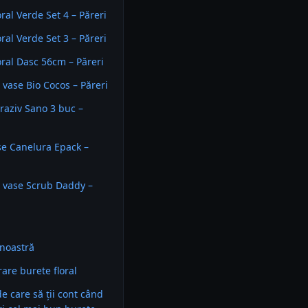
ral Verde Set 4 – Păreri
ral Verde Set 3 – Păreri
oral Dasc 56cm – Păreri
 vase Bio Cocos – Păreri
raziv Sano 3 buc –
se Canelura Epack –
 vase Scrub Daddy –
noastră
re burete floral
 de care să ții cont când