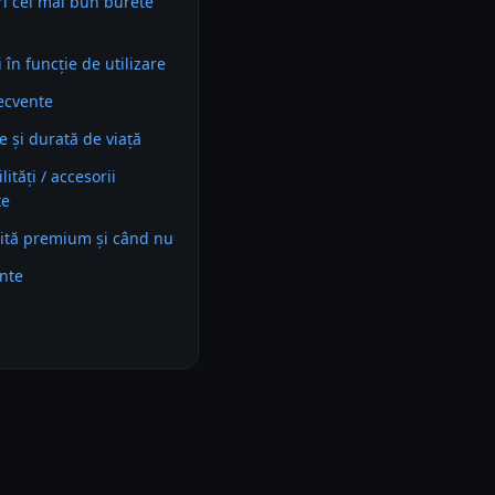
ri cel mai bun burete
în funcție de utilizare
recvente
e și durată de viață
ități / accesorii
te
ită premium și când nu
ente