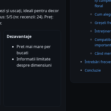
îți cumpe
floral
ezi și uscați, ideali pentru decor
Cum alegi 
: 5/5 (nr. recenzii: 24). Preț:
Greșeli f
r.
Întreținer
Dezavantaje
Compatibil
importan
Pret mai mare per
bucati
Când mer
Informatii limitate
Întrebări frecv
despre dimensiuni
Concluzie