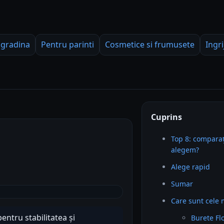
 gradina
Pentru parinti
Cosmetice si frumusete
Ingri
Cuprins
Top 8: comparaț
alegem?
Alege rapid
Sumar
Care sunt cele m
entru stabilitatea și
Burete Flo