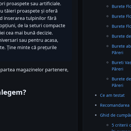
ori proaspete sau artificiale.
Burete Flo
ru tăieri proaspete și oferă
Burete Flo
 inserarea tulpinilor fără
opțiuni, de la seturi compacte
Burete Fl
iei cea mai bună decizie.
Burete de
niversari sau pentru acasa,
Burete ab
e. Ține minte că prețurile
Păreri
Bureti Va
Păreri
n partea magazinelor partenere,
Burete de
Păreri
 alegem?
Ce am testat
Recomandarea 
Ghid de cumpăra
5 criterii