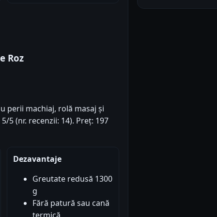
e Roz
u perii machiaj, rolă masaj și
5/5 (nr. recenzii: 14). Preț: 197
Dezavantaje
Greutate redusă 1300
g
Fără patură sau cană
termică