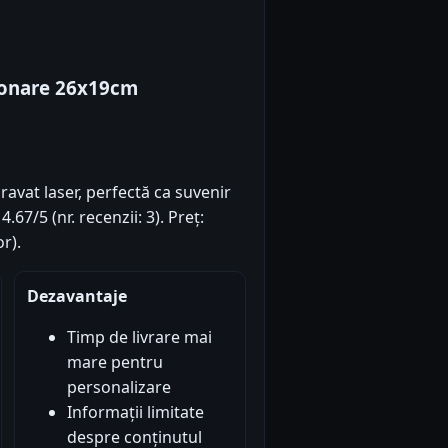
ionare 26x19cm
avat laser, perfectă ca suvenir
67/5 (nr. recenzii: 3). Preț:
r).
Dezavantaje
Timp de livrare mai
mare pentru
personalizare
Informații limitate
despre conținutul