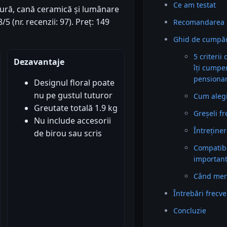
Ce am testat
tură, cană ceramică și lumânare
 (nr. recenzii: 97). Preț: 149
Recomandarea 
Ghid de cumpăr
5 criterii
Dezavantaje
îți cumpe
pensiona
Designul floral poate
nu pe gustul tuturor
Cum alegi 
Greutate totală 1.9 kg
Greșeli f
Nu include accesorii
Întreținer
de birou sau scris
Compatibil
importan
Când mer
Întrebări frecv
Concluzie