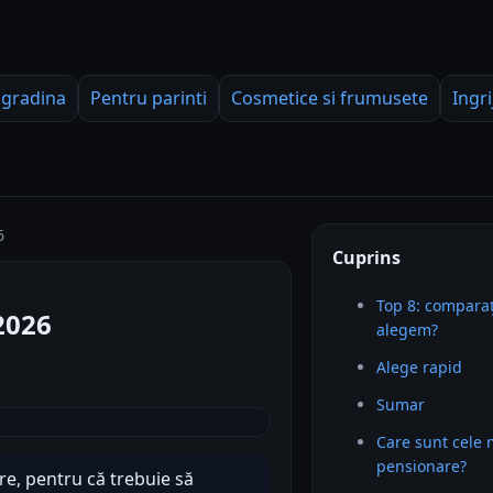
 gradina
Pentru parinti
Cosmetice si frumusete
Ingri
6
Cuprins
Top 8: comparaț
2026
alegem?
Alege rapid
Sumar
Care sunt cele
pensionare?
e, pentru că trebuie să