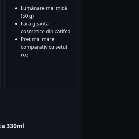
Lumânare mai mică
(50 g)
Fără geantă
cosmetice din catifea
Preț mai mare
comparativ cu setul
roz
ca 330ml