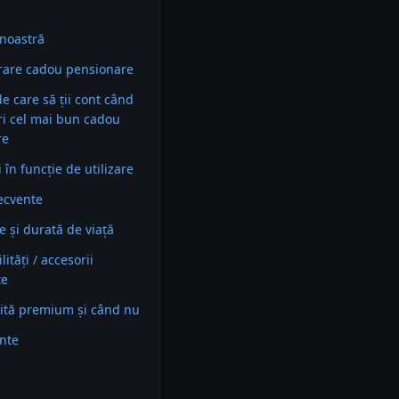
noastră
are cadou pensionare
 de care să ții cont când
ri cel mai bun cadou
re
în funcție de utilizare
recvente
e și durată de viață
ități / accesorii
te
ită premium și când nu
ente