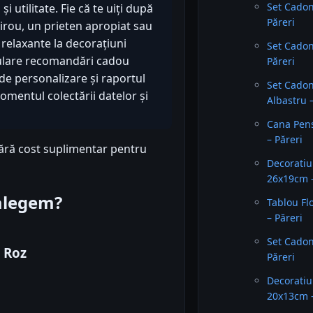
Set Cadon
i utilitate. Fie că te uiți după
Păreri
irou, un prieten apropiat sau
 relaxante la decorațiuni
Set Cadon
pulare recomandări cadou
Păreri
de personalizare și raportul
Set Cado
omentul colectării datelor și
Albastru 
Cana Pen
– Păreri
fără cost suplimentar pentru
Decorati
26x19cm –
 alegem?
Tablou Fl
– Păreri
Set Cadon
 Roz
Păreri
Decoratiu
20x13cm –