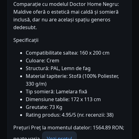
Comparație cu modelul Doctor Home Negru:
Maldive oferă o estetică mai caldă și somieră
inclusă, dar nu are același spațiu generos
dedesubt.
Specificații
Compatibilitate saltea: 160 x 200 cm
Culoare: Crem
Structură: PAL, Lemn de fag
Material tapiterie: Stofă (100% Poliester,
330 g/m)
Tip somieră: Lamelara fixă
Dimensiune tablie: 172 x 113 cm
Greutate: 73 Kg
Rating produs: 4.95/5 (nr. recenzii: 38)
Prețuri Preț la momentul datelor: 1564.89 RON;
poate varia.
Vezi prețul