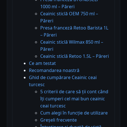
1000 ml – Păreri
Ceainic sticlă OEM 750 ml –
Păreri
Presa franceză Retoo Barista 1L
– Păreri
Ceainic sticlă Wilmax 850 ml –
Păreri
Ceainic sticlă Retoo 1.5L – Păreri
Ce am testat
Recomandarea noastră
Ghid de cumpărare Ceainic ceai
turcesc
5 criterii de care să ții cont când
îți cumperi cel mai bun ceainic
ceai turcesc
Cum alegi în funcție de utilizare
Greșeli frecvente
Întreținere și durată de viață