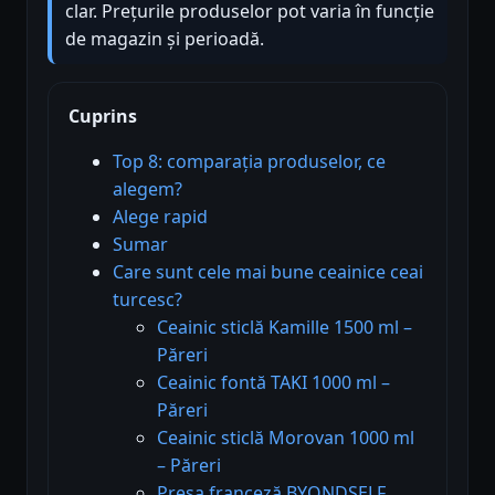
clar. Prețurile produselor pot varia în funcție
de magazin și perioadă.
Cuprins
Top 8: comparația produselor, ce
alegem?
Alege rapid
Sumar
Care sunt cele mai bune ceainice ceai
turcesc?
Ceainic sticlă Kamille 1500 ml –
Păreri
Ceainic fontă TAKI 1000 ml –
Păreri
Ceainic sticlă Morovan 1000 ml
– Păreri
Presa franceză BYONDSELF