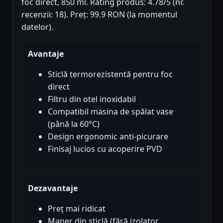
foc direct, 850 ml. Rating produs: 4.78/5 (nr.
recenzii: 18). Preț: 99.9 RON (la momentul
datelor).
Avantaje
Sticlă termorezistentă pentru foc
direct
Filtru din otel inoxidabil
Compatibil masina de spălat vase
(până la 60°C)
Design ergonomic anti-picurare
Finisaj lucios cu acoperire PVD
Dezavantaje
Preț mai ridicat
Maner din sticlă (fără izolator