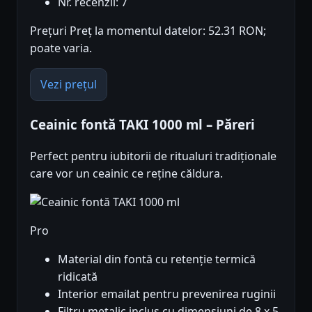
Nr. recenzii: 7
Prețuri Preț la momentul datelor: 52.31 RON;
poate varia.
Vezi prețul
Ceainic fontă TAKI 1000 ml – Păreri
Perfect pentru iubitorii de ritualuri tradiționale
care vor un ceainic ce reține căldura.
Pro
Material din fontă cu retenție termică
ridicată
Interior emailat pentru prevenirea ruginii
Filtru metalic inclus cu dimensiuni de 8 x 5