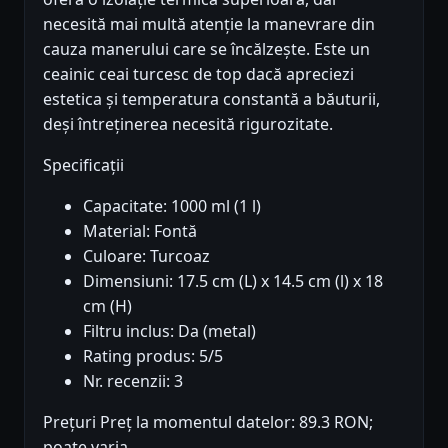
necesită mai multă atenție la manevrare din
cauza manerului care se încălzește. Este un
ceainic ceai turcesc de top dacă apreciezi
estetica și temperatura constantă a băuturii,
deși întreținerea necesită rigurozitate.
Specificații
Capacitate: 1000 ml (1 l)
Material: Fontă
Culoare: Turcoaz
Dimensiuni: 17.5 cm (L) x 14.5 cm (l) x 18
cm (H)
Filtru inclus: Da (metal)
Rating produs: 5/5
Nr. recenzii: 3
Prețuri Preț la momentul datelor: 89.3 RON;
poate varia.